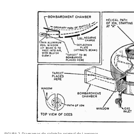
FIGURA 2. Diagramas do ciclotrão original de Lawrence.