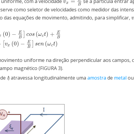
=
e uniforme, com a velocidade
se a partícula entrar 
v
x
=
E
B
v
x
B
o serve como seletor de velocidades como medidor das inten
ão das equações de movimento, admitindo, para simplificar,
v
E
E
(
0
)
−
(
)
+
]
E
B
]
c
o
s
(
ω
c
t
)
+
E
B
c
o
s
ω
t
x
c
B
B
E
−
(
0
)
−
(
)
[
]
0
)
−
E
B
]
s
e
n
(
ω
c
t
)
v
s
e
n
ω
t
x
c
B
movimento uniforme na direção perpendicular aos campos,
campo magnético (FIGURA 3).
dade
I
) atravessa longitudinalmente uma
amostra
de
metal
ou