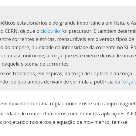
icos estacionários é de grande importância em Física e Ast
no CERN, de que o
ciclotrão
foi precursor. E também determ
entre correntes elétricas, mensuráveis em diversos tipos de
ção do ampére, a unidade da intensidade da corrente no SI. P
co quase uniforme, a força que este exerce deriva de uma 
 daquele sistema de correntes.
e os trabalhos, em espiras, da força de Laplace e da força
ando- se que ambos derivam de ser nula a potência da
força 
tc.) em movimento numa região onde existe um campo magnéti
variedade de comportamentos com inúmeras aplicações. A F
 projetando nos eixos a equação de movimento, tem-se: