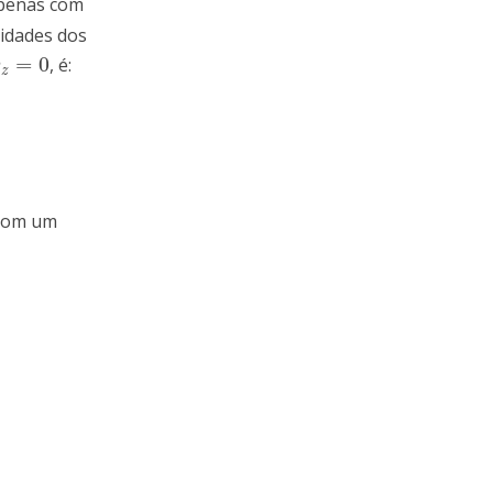
apenas com
sidades dos
=
0
, é:
z
=
0
v
z
 com um