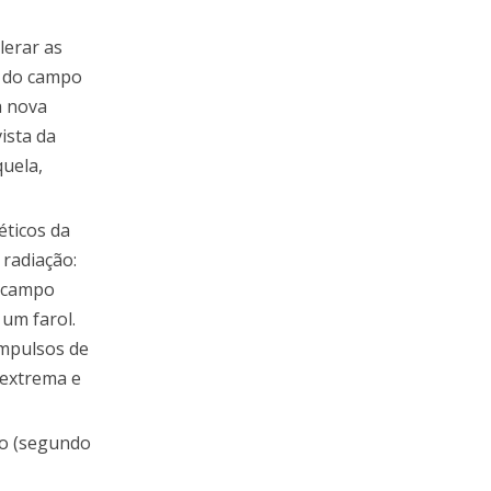
lerar as
o do campo
a nova
ista da
quela,
éticos da
 radiação:
o campo
um farol.
impulsos de
 extrema e
co (segundo