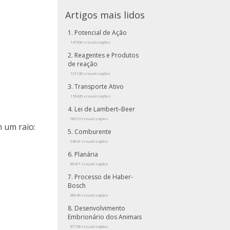
Artigos mais lidos
Potencial de Ação
147506 visualizações
Reagentes e Produtos
de reação
121136 visualizações
Transporte Ativo
118420 visualizações
Lei de Lambert–Beer
96913 visualizações
 um raio:
Comburente
93641 visualizações
Planária
89471 visualizações
Processo de Haber-
Bosch
88949 visualizações
Desenvolvimento
Embrionário dos Animais
87738 visualizações