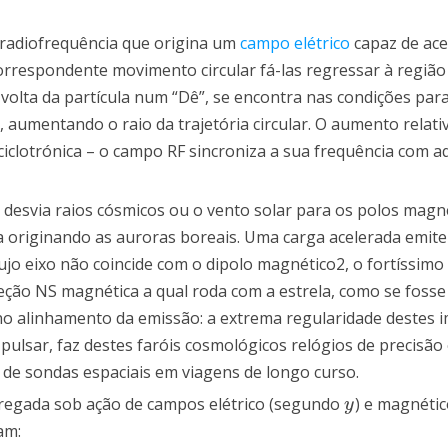
e radiofrequência que origina um
campo elétrico
capaz de ace
orrespondente movimento circular fá-las regressar à regiã
a volta da partícula num “Dê”, se encontra nas condições par
 aumentando o raio da trajetória circular. O aumento relativ
ciclotrónica – o campo RF sincroniza a sua frequência com a
 desvia raios cósmicos ou o vento solar para os polos magn
 originando as auroras boreais. Uma carga acelerada emite
ujo eixo não coincide com o dipolo magnético2, o fortíssim
ção NS magnética a qual roda com a estrela, como se fosse 
 no alinhamento da emissão: a extrema regularidade destes 
 pulsar, faz destes faróis cosmológicos relógios de precisão
 de sondas espaciais em viagens de longo curso.
regada sob ação de campos elétrico (segundo
) e magnéti
y
y
am: