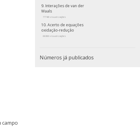
Interações de van der
Waals
77748 visualizações
Acerto de equações
oxidação-redução
66366 visualizações
Números já publicados
um campo