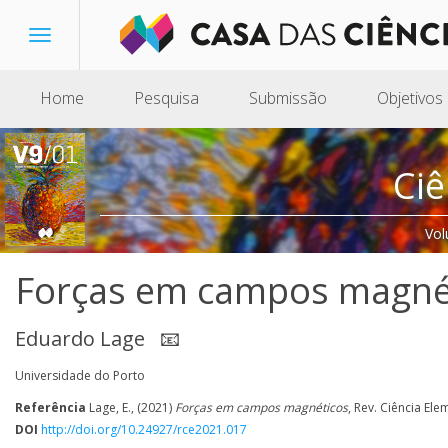
Toggle
navigation
Home
Pesquisa
Submissão
Objetivos
Ciê
Vol
Forças em campos magné
Eduardo Lage
📧
Universidade do Porto
Referência
Lage, E., (2021)
Forças em campos magnéticos
, Rev. Ciência Ele
DOI
http://doi.org/10.24927/rce2021.017