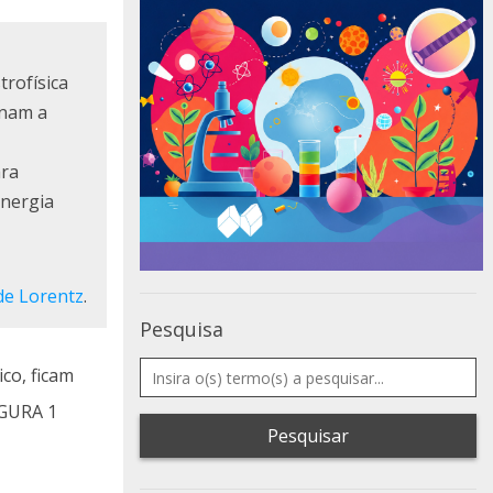
rofísica
inam a
ara
energia
de Lorentz
.
Pesquisa
co, ficam
IGURA 1
Pesquisar