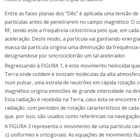
Entre as faces planas dos “Dês” é aplicada uma tensão d
partículas antes de penetrarem no campo magnético. O c
RF, tendo este a frequência ciclotrónica pelo que, em cad
aceleração. Deste modo, a partícula vai ganhando energia,
massa da partícula origina uma diminuição da frequência 
designandose por sincrociclotrão um tal acelerador.
Regressando à FIGURA 1, é este movimento helicoidal que
Terra onde colidem e ionizam moléculas da alta atmosfera
num pulsar, uma estrela de neutrões em rápida rotação c
magnético origina emissões de grande intensidade na dire
Esta radiação é recebida na Terra, caso esta se encontre
radiação, com períodos de rotação característicos de cada
que, por isso, são usados como referências na navegação
A FIGURA 3 representa o movimento de uma partícula car
) uniformes e ortogonais. As equações de movimento fic
z
z