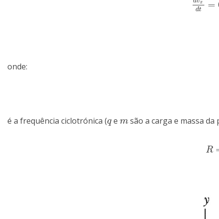
d
v
=
d
v
x
d
t
=
x
d
t
onde:
é a frequência ciclotrónica (
e
são a carga e massa da p
q
m
q
m
R
=
R