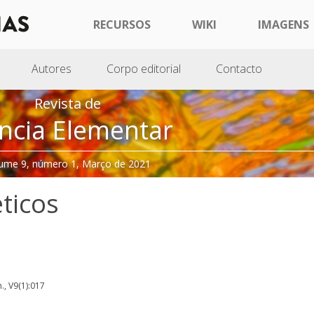
RECURSOS
WIKI
IMAGENS
Autores
Corpo editorial
Contacto
Revista de
ncia Elementar
ume 9, número 1, Março de 2021
ticos
m., V9(1):017