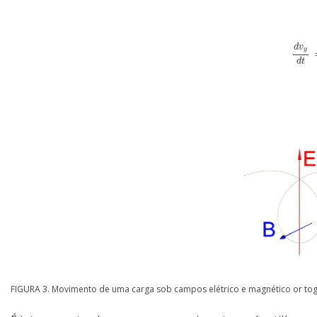
d
v
y
d
v
y
d
d
t
FIGURA 3. Movimento de uma carga sob campos elétrico e magnético or tog