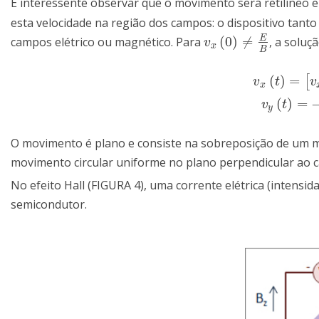
É interessente observar que o movimento será retilíneo 
esta velocidade na região dos campos: o dispositivo tant
E
(
0
)
≠
campos elétrico ou magnético. Para
, a soluç
v
x
(
0
)
≠
E
B
v
x
B
(
)
=
[
v
x
(
t
)
=
[
v
x
(
0
)
−
v
t
v
x
(
)
=
v
y
(
t
)
=
−
[
v
x
(
v
t
y
O movimento é plano e consiste na sobreposição de um 
movimento circular uniforme no plano perpendicular ao 
No efeito Hall (FIGURA 4), uma corrente elétrica (intensi
semicondutor.