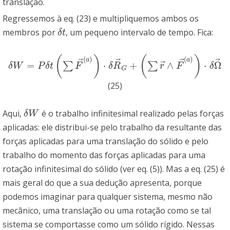
translação.
Regressemos à eq. (23) e multipliquemos ambos os
membros por
, um pequeno intervalo de tempo. Fica:
δ
t
δ
t
(
)
(
)
(
)
(
)
a
a
⃗
⃗
⃗
⃗
⃗
=
⋅
+
∧
⋅
Ω
∑
∑
δ
W
=
P
δ
t
(
∑
F
→
(
a
)
)
⋅
δ
R
→
G
+
(
∑
r
→
∧
F
→
(
a
)
)
⋅
δ
Ω
→
δ
W
P
δ
t
F
δ
R
r
F
δ
G
(25)
Aqui,
é o trabalho infinitesimal realizado pelas forças
δ
W
δ
W
aplicadas: ele distribui-se pelo trabalho da resultante das
forças aplicadas para uma translação do sólido e pelo
trabalho do momento das forças aplicadas para uma
rotação infinitesimal do sólido (ver eq. (5)). Mas a eq. (25) é
mais geral do que a sua dedução apresenta, porque
podemos imaginar para qualquer sistema, mesmo não
mecânico, uma translação ou uma rotação como se tal
sistema se comportasse como um sólido rígido. Nessas