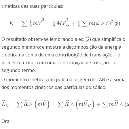
cinéticas das suas partículas:
2
2
⃗
⃗
2
1
1
1
⃗
⃗
=
=
+
(
∧
)
∑
∑
(8)
K
=
∑
1
2
m
V
→
2
=
1
2
M
V
→
G
2
+
1
2
∑
m
(
ω
→
∧
r
→
)
2
K
m
V
M
V
m
ω
r
2
2
2
G
O resultado obtém-se lembrando a eq. (2) que simplifica o
segundo membro; e mostra a decomposição da energia
cinética na soma de uma contribuição de translação – o
primeiro termo, com uma contribuição de rotação – o
segundo termo.
O momento cinético com pólo na origem de LAB é a soma
dos momentos cinéticos das partículas do sólido:
(
)
(
)
⃗
⃗
⃗
⃗
⃗
⃗
=
∧
=
∧
+
∧
(
∑
∑
∑
L
→
O
=
∑
R
→
∧
(
m
V
→
)
=
∑
R
→
∧
(
m
V
→
G
)
+
∑
m
R
→
∧
(
ω
→
)
∧
r
→
L
R
m
V
R
m
V
m
R
O
G
Ora: