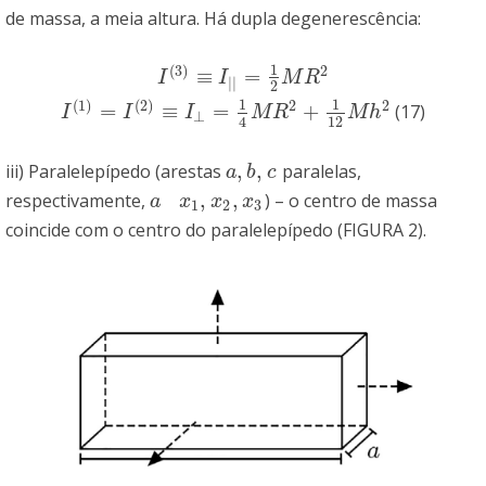
de massa, a meia altura. Há dupla degenerescência:
1
(
3
)
2
≡
=
I
(
3
)
≡
I
|
|
=
1
2
M
R
2
I
I
M
R
|
|
2
1
1
(
1
)
(
2
)
2
2
=
≡
=
+
(17)
I
(
1
)
=
I
(
2
)
≡
I
⊥
=
1
4
M
R
2
+
1
12
M
h
2
I
I
I
M
R
M
h
⊥
12
4
,
,
iii) Paralelepípedo (arestas
paralelas,
a
,
b
,
c
a
b
c
,
,
respectivamente,
) – o centro de massa
a
x
1
,
x
2
,
x
3
a
x
x
x
1
2
3
coincide com o centro do paralelepípedo (FIGURA 2).