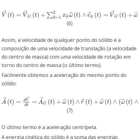
⃗
⃗
⃗
3
⃗
⃗
⃗
(
)
=
(
)
+
(
)
∧
(
)
=
(
)
+
∑
V
→
(
t
)
=
V
→
G
(
t
)
+
∑
k
=
1
3
x
k
ω
→
(
t
)
∧
e
→
k
(
t
)
=
V
→
G
(
t
)
+
ω
→
(
t
)
∧
r
→
(
V
t
V
t
x
ω
t
e
t
V
t
ω
=
1
k
k
G
G
k
(6)
Assim, a velocidade de qualquer ponto do sólido é a
composição de uma velocidade de translação (a velocidade
do centro de massa) com uma velocidade de rotação em
torno do centro de massa (o último termo).
Facilmente obtemos a aceleração do mesmo ponto do
sólido:
⃗
⃗
⃗
⃗
⃗
⃗
⃗
d
V
(
)
=
=
(
)
+
(
)
∧
(
)
+
(
)
∧
(
(
)
∧
A
→
(
t
)
=
d
V
→
d
t
=
A
→
G
(
t
)
+
ω
→
(
t
)
∧
r
→
(
t
)
+
ω
→
(
t
)
∧
(
ω
→
(
t
)
∧
r
→
(
t
)
)
A
t
A
t
ω
t
r
t
ω
t
ω
t
G
d
t
(7)
O último termo é a aceleração centrípeta.
A energia cinética do sólido é a soma das energias