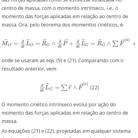
centro de massa, com o momento intrínseco,
i.e.
, o
momento das forças aplicadas em relação ao centro de
massa. Ora, pelo teorema dos momentos cinéticos, é:
(
)
a
⃗
⃗
⃗
⃗
⃗
⃗
⃗
d
d
d
=
=
∧
+
=
∧
+
∑
M
→
O
=
d
d
t
L
→
O
=
R
→
G
∧
d
d
t
P
→
+
d
d
t
L
→
G
=
R
→
G
∧
∑
F
→
(
a
)
+
d
d
t
M
L
R
P
L
R
F
O
O
G
G
G
d
t
d
t
d
t
onde se usaram as eqs. (9) e (21). Comparando com o
resultado anterior, vem:
(
)
a
⃗
⃗
⃗
d
=
∧
∑
(22)
d
d
t
L
→
G
=
∑
r
→
∧
F
→
(
a
)
L
r
F
G
d
t
O momento cinético intrínseco evolui por ação do
momento das forças aplicadas em relação ao centro de
massa.
As equações (21) e (22), projetadas em qualquer sistema