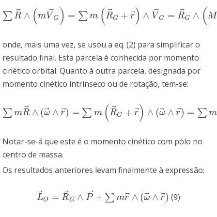
(
)
(
)
(
⃗
⃗
⃗
⃗
⃗
⃗
∧
=
+
∧
=
∧
∑
∑
∑
R
→
∧
(
m
V
→
G
)
=
∑
m
(
R
→
G
+
r
→
)
∧
V
→
G
=
R
→
G
∧
(
M
V
→
G
)
=
R
→
G
R
m
V
m
R
r
V
R
M
G
G
G
G
onde, mais uma vez, se usou a eq. (2) para simplificar o
resultado final. Esta parcela é conhecida por momento
cinético orbital. Quanto à outra parcela, designada por
momento cinético intrínseco ou de rotação, tem-se:
(
)
⃗
⃗
⃗
⃗
⃗
⃗
⃗
∧
(
∧
)
=
+
∧
(
∧
)
=
∑
∑
∑
∑
m
R
→
∧
(
ω
→
∧
r
→
)
=
∑
m
(
R
→
G
+
r
→
)
∧
(
ω
→
∧
r
→
)
=
∑
m
r
→
∧
(
ω
→
m
R
ω
r
m
R
r
ω
r
G
Notar-se-á que este é o momento cinético com pólo no
centro de massa.
Os resultados anteriores levam finalmente à expressão:
⃗
⃗
⃗
⃗
⃗
⃗
=
∧
+
∧
(
∧
)
∑
(9)
L
→
O
=
R
→
G
∧
P
→
+
∑
m
r
→
∧
(
ω
→
∧
r
→
)
L
R
P
m
r
ω
r
O
G