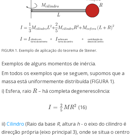
FIGURA 1. Exemplo de aplicação do teorema de Steiner.
Exemplos de alguns momentos de inércia.
Em todos os exemplos que se seguem, supomos que a
massa está uniformemente distribuída (FIGURA 1).
i) Esfera, raio
– há completa degenerescência:
R
R
2
2
=
(16)
I
=
2
5
M
R
2
I
M
R
5
ii)
Cilindro
(Raio da base
R
, altura
h
- o eixo do cilindro é
direcção própria (eixo principal 3), onde se situa o centro