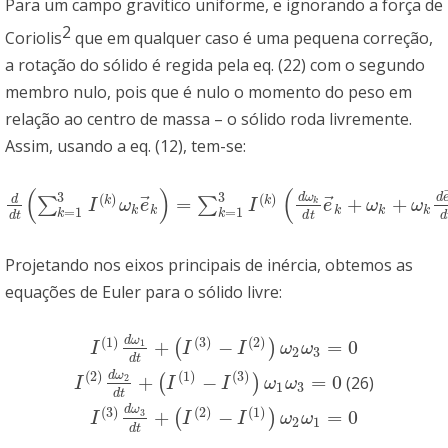
Para um campo gravítico uniforme, e ignorando a força de
2
Coriolis
que em qualquer caso é uma pequena correção,
a rotação do sólido é regida pela eq. (22) com o segundo
membro nulo, pois que é nulo o momento do peso em
relação ao centro de massa – o sólido roda livremente.
Assim, usando a eq. (12), tem-se:
(
)
(
3
3
d
ω
d
(
)
(
)
⃗
⃗
d
=
+
+
k
k
∑
∑
d
d
t
(
∑
k
=
1
3
I
(
k
)
ω
k
e
→
k
)
=
∑
k
=
1
3
I
(
k
)
(
d
ω
k
d
t
e
→
k
+
ω
k
+
ω
k
d
e
→
k
d
k
I
ω
e
I
e
ω
ω
=
1
=
1
k
k
k
k
k
k
k
d
t
d
t
d
Projetando nos eixos principais de inércia, obtemos as
equações de Euler para o sólido livre:
(
1
)
(
3
)
(
2
)
d
ω
+
−
=
0
1
(
)
I
(
1
)
d
ω
1
d
t
+
(
I
(
3
)
−
I
(
2
)
)
ω
2
ω
3
=
0
I
I
I
ω
ω
2
3
d
t
(
2
)
(
1
)
(
3
)
d
ω
+
−
=
0
2
(
)
(26)
I
(
2
)
d
ω
2
d
t
+
(
I
(
1
)
−
I
(
3
)
)
ω
1
ω
3
=
0
I
I
I
ω
ω
1
3
d
t
d
ω
(
3
)
(
2
)
(
1
)
+
−
=
0
3
(
)
I
(
3
)
d
ω
3
d
t
+
(
I
(
2
)
−
I
(
1
)
)
ω
2
ω
1
=
0
I
I
I
ω
ω
2
1
d
t