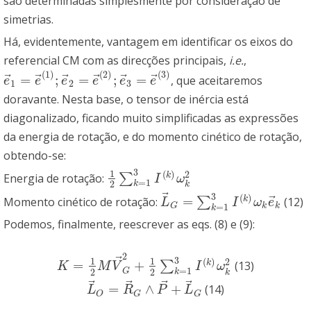
são determinadas simplesmente por consideração de
simetrias.
Há, evidentemente, vantagem em identificar os eixos do
referencial CM com as direcções principais,
i.e.
,
(
1
)
(
2
)
(
3
)
⃗
⃗
⃗
⃗
⃗
⃗
=
;
=
;
=
, que aceitaremos
e
→
1
=
e
→
(
1
)
;
e
→
2
=
e
→
(
2
)
;
e
→
3
=
e
→
(
3
)
e
e
e
e
e
e
1
2
3
doravante. Nesta base, o tensor de inércia está
diagonalizado, ficando muito simplificadas as expressões
da energia de rotação, e do momento cinético de rotação,
obtendo-se:
3
1
(
)
2
k
Energia de rotação:
∑
1
2
∑
k
=
1
3
I
(
k
)
ω
k
2
I
ω
=
1
2
k
k
⃗
3
(
)
⃗
=
k
Momento cinético de rotação:
∑
(12)
L
→
G
=
∑
k
=
1
3
I
(
k
)
ω
k
e
→
k
L
I
ω
e
=
1
k
k
G
k
Podemos, finalmente, reescrever as eqs. (8) e (9):
2
⃗
3
1
1
(
)
2
=
+
k
∑
(13)
K
=
1
2
M
V
→
G
2
+
1
2
∑
k
=
1
3
I
(
k
)
ω
k
2
K
M
V
I
ω
=
1
2
2
G
k
k
⃗
⃗
⃗
⃗
=
∧
+
(14)
L
→
O
=
R
→
G
∧
P
→
+
L
→
G
L
R
P
L
O
G
G