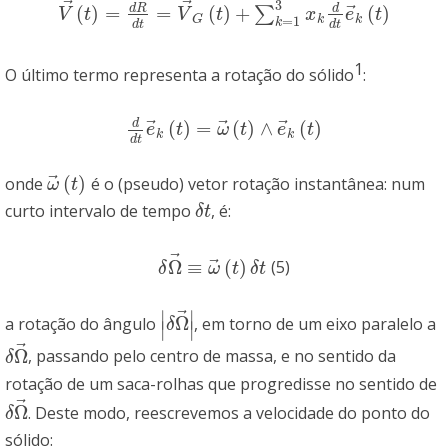
⃗
⃗
⃗
3
⃗
d
R
d
(
)
=
=
(
)
+
(
)
∑
V
→
(
t
)
=
d
R
→
d
t
=
V
→
G
(
t
)
+
∑
k
=
1
3
x
k
d
d
t
e
→
k
(
t
)
V
t
V
t
x
e
t
=
1
k
k
G
k
d
t
d
t
1
O último termo representa a rotação do sólido
:
⃗
⃗
⃗
d
(
)
=
(
)
∧
(
)
d
d
t
e
→
k
(
t
)
=
ω
→
(
t
)
∧
e
→
k
(
t
)
e
t
ω
t
e
t
k
k
d
t
⃗
(
)
onde
é o (pseudo) vetor rotação instantânea: num
ω
→
(
t
)
ω
t
curto intervalo de tempo
, é:
δ
t
δ
t
⃗
⃗
Ω
≡
(
)
(5)
δ
Ω
→
≡
ω
→
(
t
)
δ
t
δ
ω
t
δ
t
⃗
∣
∣
Ω
a rotação do ângulo
, em torno de um eixo paralelo a
|
δ
Ω
→
|
δ
∣
∣
⃗
Ω
, passando pelo centro de massa, e no sentido da
δ
Ω
→
δ
rotação de um saca-rolhas que progredisse no sentido de
⃗
Ω
. Deste modo, reescrevemos a velocidade do ponto do
δ
Ω
→
δ
sólido: