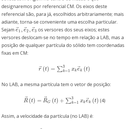
designaremos por referencial CM. Os eixos deste
referencial são, para já, escolhidos arbitrariamente; mais
adiante, torna-se conveniente uma escolha particular.
⃗
⃗
⃗
,
,
Sejam
os versores dos seus eixos; estes
e
→
1
,
e
→
2
,
e
→
3
e
e
e
1
2
3
versores deslocam-se no tempo em relação a LAB, mas a
posição de qualquer partícula do sólido tem coordenadas
fixas em CM:
3
⃗
⃗
(
)
=
(
)
∑
r
→
(
t
)
=
∑
k
=
1
3
x
k
e
→
k
(
t
)
r
t
x
e
t
=
1
k
k
k
No LAB, a mesma partícula tem o vetor de posição:
⃗
⃗
3
⃗
(
)
=
(
)
+
(
)
∑
(4)
R
→
(
t
)
=
R
→
G
(
t
)
+
∑
k
=
1
3
x
k
e
→
k
(
t
)
R
t
R
t
x
e
t
=
1
k
k
G
k
Assim, a velocidade da partícula (no LAB) é: