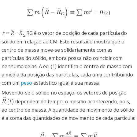
(
)
⃗
⃗
⃗
−
≡
=
0
∑
∑
(2)
∑
m
(
R
→
−
R
→
G
)
≡
∑
m
r
→
=
0
m
R
R
m
r
G
→
→
→
r
≡
R
−
R
RG é o vetor de posição de cada partícula do
G
sólido em relação ao CM. Este resultado mostra que o
centro de massa move-se solidariamente com as
partículas do sólido, embora possa não coincidir com
nenhuma delas. A eq. (1) identifica o centro de massa com
a média da posição das partículas, cada uma contribuindo
com um
peso
estatístico igual à sua massa.
Movendo-se o sólido no espaço, os vetores de posição
⃗
(
)
dependem do tempo, o mesmo acontecendo, pois,
R
→
(
t
)
R
t
ao centro de massa. A quantidade de movimento do sólido
é a soma das quantidades de movimento de cada partícula:
⃗
⃗
⃗
d
R
=
≡
∑
∑
P
→
=
∑
m
d
R
→
d
t
≡
∑
m
V
→
P
m
m
V