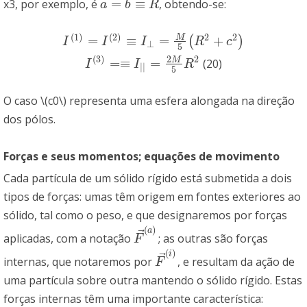
=
≡
x3, por exemplo, é
, obtendo-se:
a
=
b
≡
R
a
b
R
(
1
)
(
2
)
2
2
M
=
≡
=
+
(
)
I
(
1
)
=
I
(
2
)
≡
I
⊥
=
M
5
(
R
2
+
c
2
)
I
I
I
R
c
⊥
5
2
(
3
)
2
M
=
≡
=
(20)
I
(
3
)
=≡
I
|
|
=
2
M
5
R
2
I
I
R
|
|
5
O caso \(c
0\) representa uma esfera alongada na direção
dos pólos.
Forças e seus momentos; equações de movimento
Cada partícula de um sólido rígido está submetida a dois
tipos de forças: umas têm origem em fontes exteriores ao
sólido, tal como o peso, e que designaremos por forças
(
)
a
⃗
aplicadas, com a notação
; as outras são forças
F
→
(
a
)
F
(
)
i
⃗
internas, que notaremos por
, e resultam da ação de
F
→
(
i
)
F
uma partícula sobre outra mantendo o sólido rígido. Estas
forças internas têm uma importante característica: