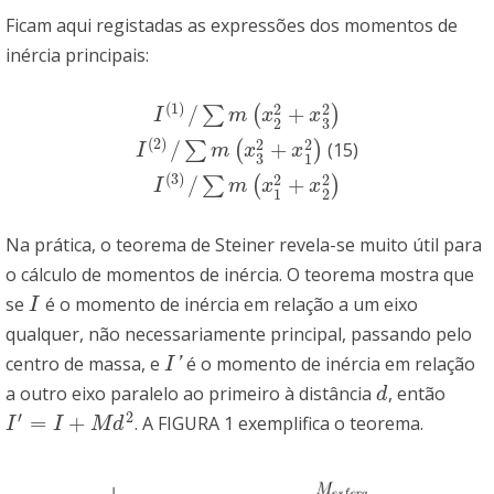
Ficam aqui registadas as expressões dos momentos de
inércia principais:
(
1
)
2
2
/
+
∑
(
)
I
(
1
)
/
∑
m
(
x
2
2
+
x
3
2
)
I
m
x
x
3
2
(
2
)
2
2
/
+
∑
(
)
(15)
I
(
2
)
/
∑
m
(
x
3
2
+
x
1
2
)
I
m
x
x
3
1
(
3
)
2
2
/
+
∑
(
)
I
(
3
)
/
∑
m
(
x
1
2
+
x
2
2
)
I
m
x
x
1
2
Na prática, o teorema de Steiner revela-se muito útil para
o cálculo de momentos de inércia. O teorema mostra que
se
é o momento de inércia em relação a um eixo
I
I
qualquer, não necessariamente principal, passando pelo
centro de massa, e
é o momento de inércia em relação
I
′
'
I
a outro eixo paralelo ao primeiro à distância
, então
d
d
′
2
=
+
. A FIGURA 1 exemplifica o teorema.
I
′
=
I
+
M
d
2
I
I
M
d