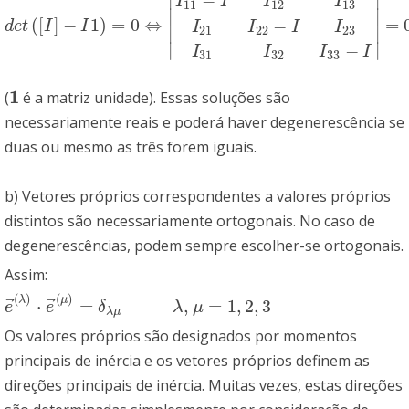
−
I
I
I
I
11
12
13
∣
∣
(
[
]
−
1
)
=
0
⇔
=
−
d
e
t
(
[
I
]
−
I
1
)
=
0
⇔
|
I
11
−
I
I
12
I
13
I
21
I
22
−
I
I
23
I
31
I
32
I
33
−
I
|
=
0
d
e
t
I
I
I
I
I
I
21
22
23
∣
∣
∣
∣
−
I
I
I
I
31
32
33
1
(
é a matriz unidade). Essas soluções são
1
necessariamente reais e poderá haver degenerescência se
duas ou mesmo as três forem iguais.
b) Vetores próprios correspondentes a valores próprios
distintos são necessariamente ortogonais. No caso de
degenerescências, podem sempre escolher-se ortogonais.
Assim:
(
)
(
)
λ
μ
⃗
⃗
⋅
=
,
=
1
,
2
,
3
e
→
(
λ
)
⋅
e
→
(
μ
)
=
δ
λ
μ
λ
,
μ
=
1
,
2
,
3
e
e
δ
λ
μ
λ
μ
Os valores próprios são designados por momentos
principais de inércia e os vetores próprios definem as
direções principais de inércia. Muitas vezes, estas direções