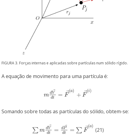
FIGURA 3. Forças internas e aplicadas sobre partículas num sólido rígido.
A equação de movimento para uma partícula é:
(
)
(
)
⃗
a
i
⃗
⃗
d
V
=
+
m
d
V
→
d
t
=
F
→
(
a
)
+
F
→
(
i
)
m
F
F
d
t
Somando sobre todas as partículas do sólido, obtem-se:
(
)
⃗
⃗
a
⃗
d
V
d
P
=
=
∑
∑
(21)
∑
m
d
V
→
d
t
=
d
P
→
d
t
=
∑
F
→
(
a
)
m
F
d
t
d
t