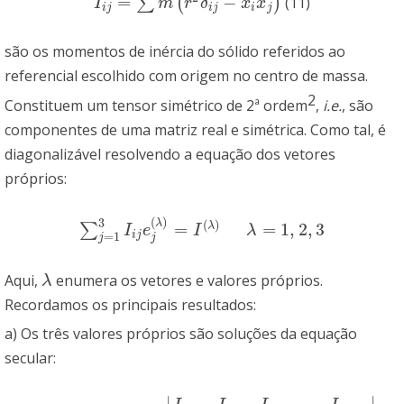
=
−
∑
(
)
(11)
I
i
j
=
∑
m
(
r
2
δ
i
j
−
x
i
x
j
)
I
m
r
δ
x
x
i
j
i
j
i
j
são os momentos de inércia do sólido referidos ao
referencial escolhido com origem no centro de massa.
2
Constituem um tensor simétrico de 2ª ordem
,
i.e.
, são
componentes de uma matriz real e simétrica. Como tal, é
diagonalizável resolvendo a equação dos vetores
próprios:
(
)
3
λ
(
)
=
=
1
,
2
,
3
λ
∑
∑
j
=
1
3
I
i
j
e
j
(
λ
)
=
I
(
λ
)
λ
=
1
,
2
,
3
I
e
I
λ
=
1
i
j
j
j
Aqui,
enumera os vetores e valores próprios.
λ
λ
Recordamos os principais resultados:
a) Os três valores próprios são soluções da equação
secular:
∣
∣