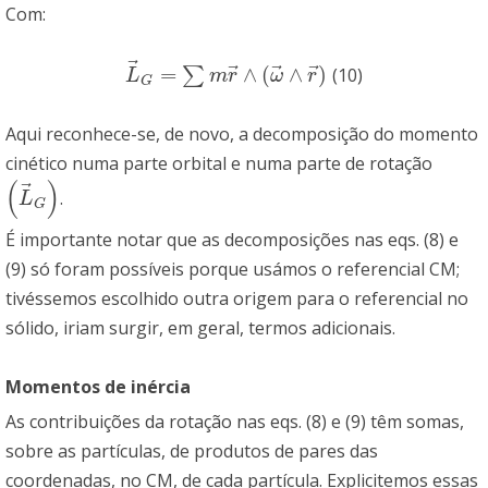
Com:
⃗
⃗
⃗
⃗
=
∧
(
∧
)
∑
(10)
L
→
G
=
∑
m
r
→
∧
(
ω
→
∧
r
→
)
L
m
r
ω
r
G
Aqui reconhece-se, de novo, a decomposição do momento
cinético numa parte orbital e numa parte de rotação
(
)
⃗
.
(
L
→
G
)
L
G
É importante notar que as decomposições nas eqs. (8) e
(9) só foram possíveis porque usámos o referencial CM;
tivéssemos escolhido outra origem para o referencial no
sólido, iriam surgir, em geral, termos adicionais.
Momentos de inércia
As contribuições da rotação nas eqs. (8) e (9) têm somas,
sobre as partículas, de produtos de pares das
coordenadas, no CM, de cada partícula. Explicitemos essas