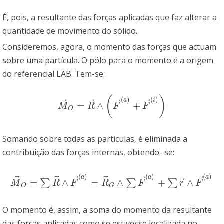
É, pois, a resultante das forças aplicadas que faz alterar a
quantidade de movimento do sólido.
Consideremos, agora, o momento das forças que actuam
sobre uma partícula. O pólo para o momento é a origem
do referencial LAB. Tem-se:
(
)
(
)
(
)
a
i
⃗
⃗
⃗
⃗
=
∧
+
M
→
O
=
R
→
∧
(
F
→
(
a
)
+
F
→
(
i
)
)
M
R
F
F
O
Somando sobre todas as partículas, é eliminada a
contribuição das forças internas, obtendo- se:
(
)
(
)
(
)
a
a
a
⃗
⃗
⃗
⃗
⃗
⃗
⃗
=
∧
=
∧
+
∧
∑
∑
∑
M
→
O
=
∑
R
→
∧
F
→
(
a
)
=
R
→
G
∧
∑
F
→
(
a
)
+
∑
r
→
∧
F
→
(
a
)
M
R
F
R
F
r
F
O
G
O momento é, assim, a soma do momento da resultante
das forças aplicadas como se estivesse localizada no