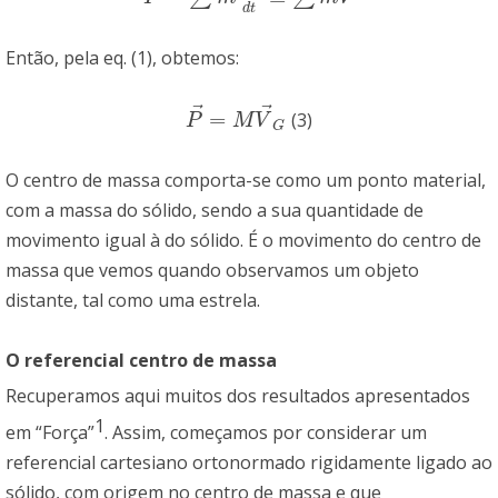
d
t
Então, pela eq. (1), obtemos:
⃗
⃗
=
(3)
P
→
=
M
V
→
G
P
M
V
G
O centro de massa comporta-se como um ponto material,
com a massa do sólido, sendo a sua quantidade de
movimento igual à do sólido. É o movimento do centro de
massa que vemos quando observamos um objeto
distante, tal como uma estrela.
O referencial centro de massa
Recuperamos aqui muitos dos resultados apresentados
1
em “Força”
. Assim, começamos por considerar um
referencial cartesiano ortonormado rigidamente ligado ao
sólido, com origem no centro de massa e que