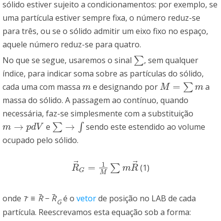
sólido estiver sujeito a condicionamentos: por exemplo, se
uma partícula estiver sempre fixa, o número reduz-se
para três, ou se o sólido admitir um eixo fixo no espaço,
aquele número reduz-se para quatro.
No que se segue, usaremos o sinal
∑
, sem qualquer
∑
índice, para indicar soma sobre as partículas do sólido,
=
cada uma com massa
e designando por
∑
a
m
M
=
∑
m
m
M
m
massa do sólido. A passagem ao contínuo, quando
necessária, faz-se simplesmente com a substituição
→
→
e
∑
∫
sendo este estendido ao volume
m
→
p
d
V
∑
→
∫
m
p
d
V
ocupado pelo sólido.
⃗
⃗
1
=
∑
(1)
R
→
G
=
1
M
∑
m
R
→
R
m
R
G
M
→
→
→
onde
r
≡
R
−
R
é o
vetor
de posição no LAB de cada
G
partícula. Reescrevamos esta equação sob a forma: