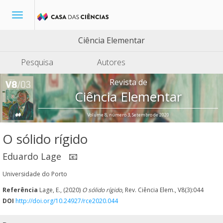
Toggle
navigation
Ciência Elementar
Pesquisa
Autores
Revista de
Ciência Elementar
Volume 8, número 3, Setembro de 2020
O sólido rígido
Eduardo Lage
📧
Universidade do Porto
Referência
Lage, E., (2020)
O sólido rígido
, Rev. Ciência Elem., V8(3):044
DOI
http://doi.org/10.24927/rce2020.044