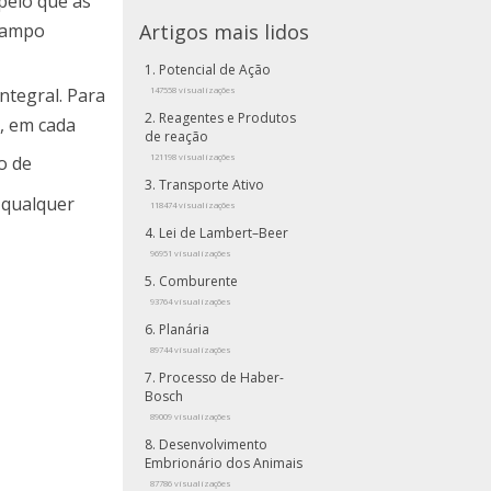
 pelo que as
 campo
Artigos mais lidos
Potencial de Ação
ntegral. Para
147558 visualizações
Reagentes e Produtos
o, em cada
de reação
o de
121198 visualizações
Transporte Ativo
a qualquer
118474 visualizações
Lei de Lambert–Beer
96951 visualizações
Comburente
93764 visualizações
Planária
89744 visualizações
Processo de Haber-
Bosch
89009 visualizações
Desenvolvimento
Embrionário dos Animais
87786 visualizações