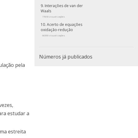
Interações de van der
Waals
77818 visualizações
Acerto de equações
oxidação-redução
66390 visualizações
Números já publicados
ulação pela
vezes,
ara estudar a
uma estreita