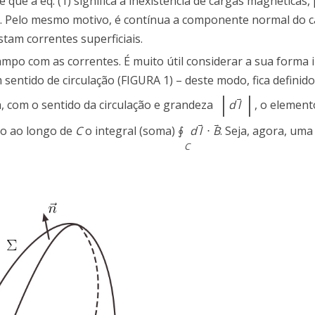
se que a eq. (1) significa a inexistência de cargas magnéticas,
s. Pelo mesmo motivo, é contínua a componente normal do
tam correntes superficiais.
ampo com as correntes. É muito útil considerar a sua forma i
sentido de circulação (FIGURA 1) – deste modo, fica definid
|
|
→
a, com o sentido da circulação e grandeza
d
l
, o element
→
→
po ao longo de
C
o integral (soma)
∮
d
l
⋅
B
. Seja, agora, um
C