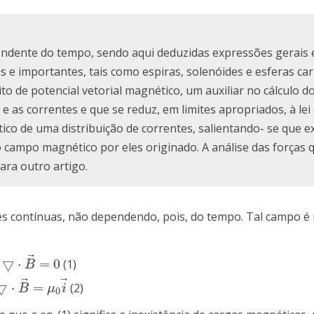
dente do tempo, sendo aqui deduzidas expressões gerais 
s e importantes, tais como espiras, solenóides e esferas ca
to de potencial vetorial magnético, um auxiliar no cálculo 
 as correntes e que se reduz, em limites apropriados, à lei 
o de uma distribuição de correntes, salientando- se que ex
 campo magnético por eles originado. A análise das forças
ra outro artigo.
s contínuas, não dependendo, pois, do tempo. Tal campo é 
⃗
▽
⋅
=
0
(1)
▽
⋅
B
→
=
0
B
⃗
⃗
▽
⋅
=
(2)
▽
⋅
B
→
=
μ
0
i
→
B
μ
i
0