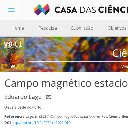
Toggle
navigation
Home
Pesquisa
Submissão
Objetivos
Ciê
Vol
Campo magnético estacio
Eduardo Lage
📧
Universidade do Porto
Referência
Lage, E., (2021)
Campo magnético estacionário
, Rev. Ciência Ele
DOI
http://doi.org/10.24927/rce2021.019