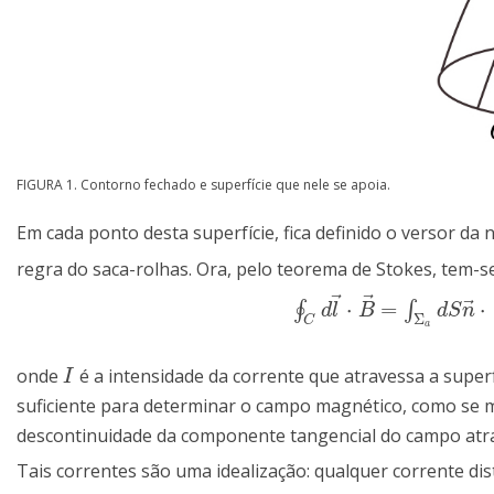
FIGURA 1. Contorno fechado e superfície que nele se apoia.
Em cada ponto desta superfície, fica definido o versor da
regra do saca-rolhas. Ora, pelo teorema de Stokes, tem-s
⃗
⃗
⃗
⋅
=
⋅
∮
∫
∮
C
d
l
→
⋅
B
→
=
∫
Σ
a
d
S
n
→
⋅
(
▽
d
l
B
d
S
n
Σ
C
a
onde
é a intensidade da corrente que atravessa a super
I
I
suficiente para determinar o campo magnético, como se m
descontinuidade da componente tangencial do campo atrav
Tais correntes são uma idealização: qualquer corrente dis