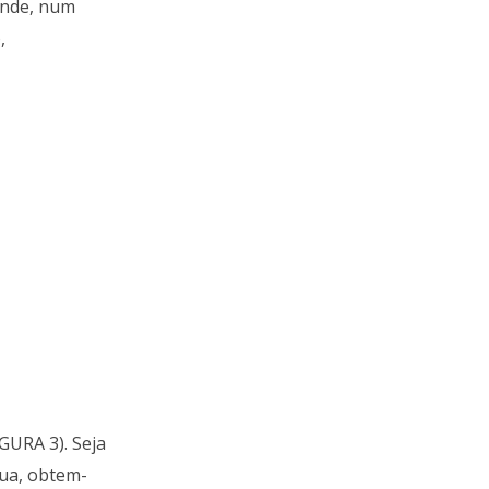
 onde, num
,
IGURA 3). Seja
ua, obtem-