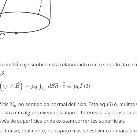
⃗
 normal
cujo sentido está relacionado com o sentido da circ
n
→
n
3
e
:
(
)
⃗
⃗
⃗
▽
∧
=
⋅
≡
∫
(3)
∧
B
→
)
=
μ
0
∫
Σ
a
d
S
n
→
⋅
i
→
≡
μ
0
I
B
μ
d
S
n
i
μ
I
0
0
Σ
a
Σ
fície
no sentido da normal definida. Esta eq. (3) é, muitas 
Σ
a
a
ostra em alguns exemplos abaixo. Interessa, aqui, usá-la p
és de superfícies onde existam correntes superficiais.
tribui-se, realmente, no espaço mas se estiver confinada a 