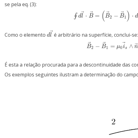
se pela eq. (3):
(
)
⃗
⃗
⃗
⃗
⋅
=
−
⋅
∮
∮
d
l
→
⋅
B
→
=
(
B
→
2
−
B
→
1
)
⋅
d
l
→
d
l
B
B
B
2
1
⃗
Como o elemento
é arbitrário na superfície, conclui-se
d
l
→
d
l
⃗
⃗
⃗
−
=
∧
B
→
2
−
B
→
1
=
μ
0
i
→
s
∧
n
B
B
μ
i
2
1
0
s
É esta a relação procurada para a descontinuidade das 
Os exemplos seguintes ilustram a determinação do campo 