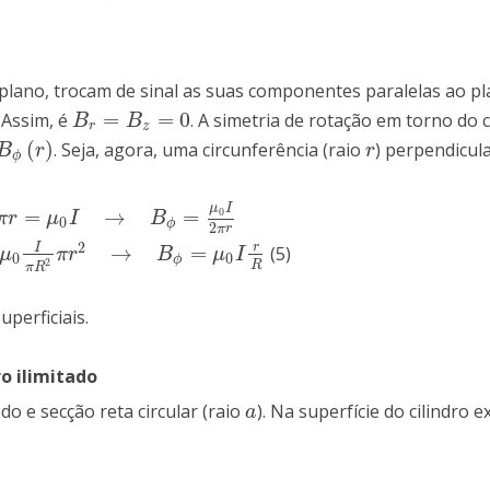
plano, trocam de sinal as suas componentes paralelas ao pl
=
=
0
 Assim, é
. A simetria de rotação em torno do c
B
r
=
B
z
=
0
B
B
r
z
(
)
. Seja, agora, uma circunferência (raio
) perpendicula
B
ϕ
(
r
)
r
B
r
r
ϕ
μ
I
=
→
=
0
→
B
ϕ
=
μ
0
I
2
π
r
π
r
μ
I
B
0
ϕ
2
π
r
2
r
I
→
=
(5)
2
→
B
ϕ
=
μ
0
I
r
R
μ
π
r
B
μ
I
0
0
ϕ
2
R
π
R
perficiais.
ro ilimitado
o e secção reta circular (raio
). Na superfície do cilindro 
a
a