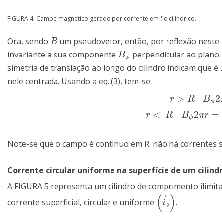
FIGURA 4. Campo magnético gerado por corrente em fio cilíndrico.
⃗
Ora, sendo
um pseudovetor, então, por reflexão neste 
B
→
B
invariante a sua componente
perpendicular ao plano.
B
ϕ
B
ϕ
simetria de translação ao longo do cilindro indicam que é
nele centrada. Usando a eq. (3), tem-se:
>
2
r
>
R
B
ϕ
2
π
r
=
μ
0
I
r
R
B
ϕ
<
2
=
r
<
R
B
ϕ
2
π
r
=
μ
0
I
π
R
2
π
r
r
R
B
π
r
ϕ
Note-se que o campo é contínuo em R: não há correntes su
Corrente circular uniforme na superfície de um cilind
A FIGURA 5 representa um cilindro de comprimento ilimitad
(
)
⃗
corrente superficial, circular e uniforme
.
(
i
→
s
)
i
s