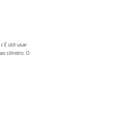
e
I
. É útil usar
ao cilindro. O