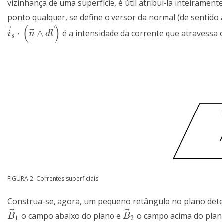
vizinhança de uma superfície, é útil atribui-la inteiramen
ponto qualquer, se define o versor da normal (de sentido
(
)
⃗
⃗
⃗
⋅
∧
é a intensidade da corrente que atravess
i
→
s
⋅
(
n
→
∧
d
l
→
)
i
n
d
l
s
FIGURA 2. Correntes superficiais.
Construa-se, agora, um pequeno retângulo no plano de
⃗
⃗
o campo abaixo do plano e
o campo acima do plan
B
→
1
B
→
2
B
B
1
2