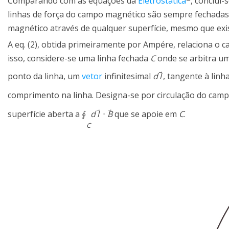
Comparando com as equações da
Eletrostática
, conclui-
linhas de força do campo magnético são sempre fechada
magnético através de qualquer superfície, mesmo que exis
A eq. (2), obtida primeiramente por Ampére, relaciona o c
isso, considere-se uma linha fechada
C
onde se arbitra um 
→
ponto da linha, um
vetor
infinitesimal
d
l
, tangente à linh
comprimento na linha. Designa-se por circulação do cam
→
→
superfície aberta a
∮
d
l
⋅
B
que se apoie em
C
.
C