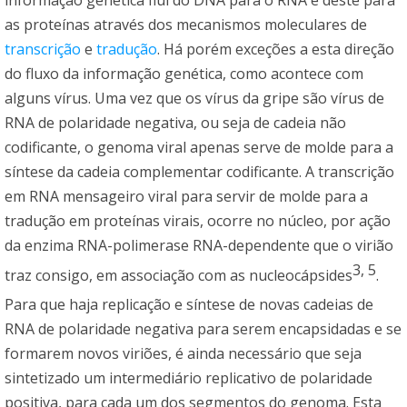
informação genética flui do DNA para o RNA e deste para
as proteínas através dos mecanismos moleculares de
transcrição
e
tradução
. Há porém exceções a esta direção
do fluxo da informação genética, como acontece com
alguns vírus. Uma vez que os vírus da gripe são vírus de
RNA de polaridade negativa, ou seja de cadeia não
codificante, o genoma viral apenas serve de molde para a
síntese da cadeia complementar codificante. A transcrição
em RNA mensageiro viral para servir de molde para a
tradução em proteínas virais, ocorre no núcleo, por ação
da enzima RNA-polimerase RNA-dependente que o virião
3
,
5
traz consigo, em associação com as nucleocápsides
.
Para que haja replicação e síntese de novas cadeias de
RNA de polaridade negativa para serem encapsidadas e se
formarem novos viriões, é ainda necessário que seja
sintetizado um intermediário replicativo de polaridade
positiva, para cada um dos segmentos do genoma. Esta