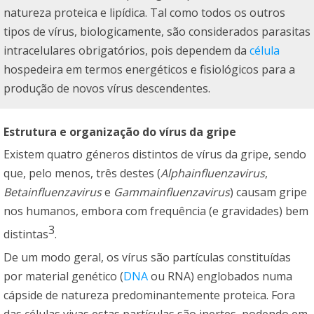
natureza proteica e lipídica. Tal como todos os outros
tipos de vírus, biologicamente, são considerados parasitas
intracelulares obrigatórios, pois dependem da
célula
hospedeira em termos energéticos e fisiológicos para a
produção de novos vírus descendentes.
Estrutura e organização do vírus da gripe
Existem quatro géneros distintos de vírus da gripe, sendo
que, pelo menos, três destes (
Alphainfluenzavirus
,
Betainfluenzavirus
e
Gammainfluenzavirus
) causam gripe
nos humanos, embora com frequência (e gravidades) bem
3
distintas
.
De um modo geral, os vírus são partículas constituídas
por material genético (
DNA
ou RNA) englobados numa
cápside de natureza predominantemente proteica. Fora
das células vivas estas partículas são inertes, podendo em