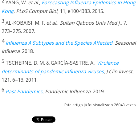
2
YANG, W.
et al.
,
Forecasting Influenza Epidemics in Hong
Kong
,
PLoS Comput Biol
, 11, e1004383. 2015.
3
AL-KOBAISI, M. F.
et al.
,
Sultan Qaboos Univ Med J.
, 7,
273–275. 2007.
4
Influenza A Subtypes and the Species Affected
,
Seasonal
Influeza
. 2018.
5
TSCHERNE, D. M. & GARCÍA-SASTRE, A.,
Virulence
determinants of pandemic influenza viruses
,
J Clin Invest
,
121, 6–13. 2011.
6
Past Pandemics
,
Pandemic Influenza
. 2019.
Este artigo já foi visualizado 26043 vezes.