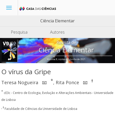
Toggle
navigation
Ciência Elementar
Pesquisa
Autores
Revista de
Ciência Elementar
Volume 9, número 2, Junho de 2021
O vírus da Gripe
*
ɫ
Teresa Nogueira
,
Rita Ponce
📧
📧
*
cE3c - Centro de Ecologia, Evolução e Alterações Ambientais - Universidade
de Lisboa
, ɫ
Faculdade de Ciências da Universidade de Lisboa