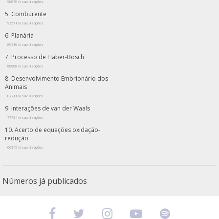
96870 visualizações
Comburente
93571 visualizações
Planária
89319 visualizações
Processo de Haber-Bosch
88908 visualizações
Desenvolvimento Embrionário dos
Animais
87711 visualizações
Interações de van der Waals
77724 visualizações
Acerto de equações oxidação-
redução
66345 visualizações
Números já publicados