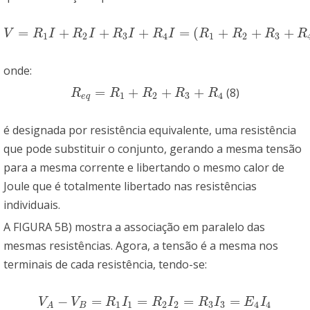
=
+
+
+
=
(
+
+
+
V
=
R
1
I
+
R
2
I
+
R
3
I
+
R
4
I
=
(
R
1
+
R
2
+
R
3
+
R
4
)
I
≡
R
e
q
I
V
R
I
R
I
R
I
R
I
R
R
R
R
1
2
3
4
1
2
3
onde:
=
+
+
+
(8)
R
e
q
=
R
1
+
R
2
+
R
3
+
R
4
R
R
R
R
R
1
2
3
4
e
q
é designada por resistência equivalente, uma resistência
que pode substituir o conjunto, gerando a mesma tensão
para a mesma corrente e libertando o mesmo calor de
Joule que é totalmente libertado nas resistências
individuais.
A FIGURA 5B) mostra a associação em paralelo das
mesmas resistências. Agora, a tensão é a mesma nos
terminais de cada resistência, tendo-se:
−
=
=
=
=
V
A
−
V
B
=
R
1
I
1
=
R
2
I
2
=
R
3
I
3
=
E
4
I
4
V
V
R
I
R
I
R
I
E
I
1
1
2
2
3
3
4
4
B
A