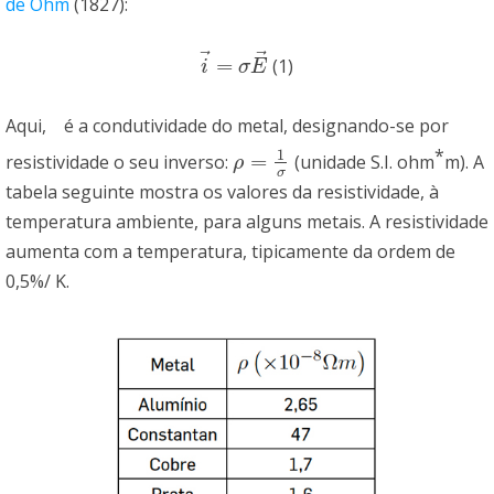
de Ohm
(1827):
⃗
⃗
=
(1)
i
→
=
σ
E
→
i
σ
E
Aqui, é a condutividade do metal, designando-se por
*
1
=
resistividade o seu inverso:
(unidade S.I. ohm
m). A
ρ
=
1
σ
ρ
σ
tabela seguinte mostra os valores da resistividade, à
temperatura ambiente, para alguns metais. A resistividade
aumenta com a temperatura, tipicamente da ordem de
0,5%/ K.