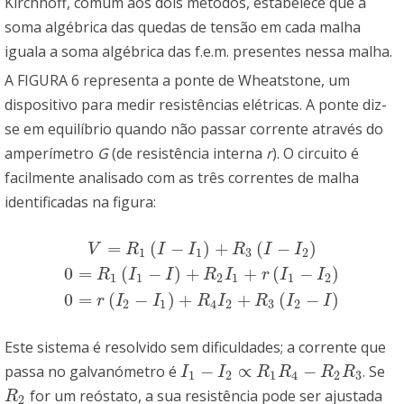
Kirchhoff, comum aos dois métodos, estabelece que a
soma algébrica das quedas de tensão em cada malha
iguala a soma algébrica das f.e.m. presentes nessa malha.
A FIGURA 6 representa a ponte de Wheatstone, um
dispositivo para medir resistências elétricas. A ponte diz-
se em equilíbrio quando não passar corrente através do
amperímetro
G
(de resistência interna
r
). O circuito é
facilmente analisado com as três correntes de malha
identificadas na figura:
=
(
−
)
+
(
−
)
V
R
I
I
R
I
I
1
1
3
2
0
=
(
−
)
+
+
(
−
)
V
=
R
1
(
I
−
I
1
)
+
R
3
(
I
−
I
2
)
0
=
R
1
(
I
1
−
I
)
+
R
2
I
1
+
r
(
I
1
−
I
2
)
0
=
r
(
I
2
−
R
I
I
R
I
r
I
I
1
1
2
1
1
2
0
=
(
−
)
+
+
(
−
)
r
I
I
R
I
R
I
I
2
1
4
2
3
2
Este sistema é resolvido sem dificuldades; a corrente que
−
∝
−
passa no galvanómetro é
. Se
I
1
−
I
2
∝
R
1
R
4
−
R
2
R
3
I
I
R
R
R
R
1
2
1
4
2
3
for um reóstato, a sua resistência pode ser ajustada
R
2
R
2