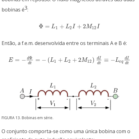
3
bobinas é
:
Φ
=
+
+
2
Φ
=
L
1
+
L
2
I
+
2
M
12
I
L
L
I
M
I
1
2
12
Então, a f.e.m. desenvolvida entre os terminais A e B é:
Φ
d
d
I
d
I
=
−
=
−
(
+
+
2
)
≡
−
E
=
−
d
Φ
d
t
=
−
(
L
1
+
L
2
+
2
M
12
)
d
I
d
t
≡
−
L
e
q
d
I
d
t
E
L
L
M
L
1
2
12
e
q
d
t
d
t
d
t
FIGURA 13. Bobinas em série.
O conjunto comporta-se como uma única bobina com o