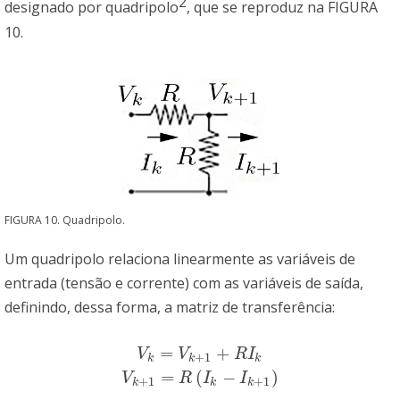
2
designado por quadripolo
, que se reproduz na FIGURA
10.
FIGURA 10. Quadripolo.
Um quadripolo relaciona linearmente as variáveis de
entrada (tensão e corrente) com as variáveis de saída,
definindo, dessa forma, a matriz de transferência:
=
+
V
V
R
I
+
1
k
k
k
V
k
=
V
k
+
1
+
R
I
k
V
k
+
1
=
R
(
I
k
−
I
k
+
1
)
=
(
−
)
V
R
I
I
+
1
+
1
k
k
k