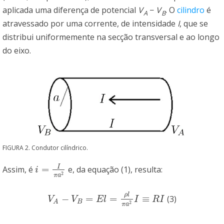
aplicada uma diferença de potencial
V
−
V
. O
cilindro
é
A
B
atravessado por uma corrente, de intensidade
I
, que se
distribui uniformemente na secção transversal e ao longo
do eixo.
FIGURA 2. Condutor cilíndrico.
I
=
Assim, é
e, da equação (1), resulta:
i
=
I
π
a
2
i
2
π
a
ρ
l
−
=
=
≡
(3)
V
A
−
V
B
=
E
l
=
ρ
l
π
a
2
I
≡
R
I
V
V
E
l
I
R
I
B
A
2
π
a