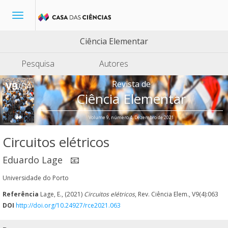
Toggle
navigation
Ciência Elementar
Pesquisa
Autores
Revista de
Ciência Elementar
Volume 9, número 4, Dezembro de 2021
Circuitos elétricos
Eduardo Lage
📧
Universidade do Porto
Referência
Lage, E., (2021)
Circuitos elétricos
, Rev. Ciência Elem., V9(4):063
DOI
http://doi.org/10.24927/rce2021.063