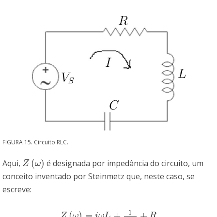
FIGURA 15. Circuito RLC.
(
)
Aqui,
é designada por impedância do circuito, um
Z
(
ω
)
Z
ω
conceito inventado por Steinmetz que, neste caso, se
escreve:
1
(
)
=
+
+
Z
(
ω
)
=
i
ω
L
+
1
i
ω
C
+
R
Z
ω
i
ω
L
R