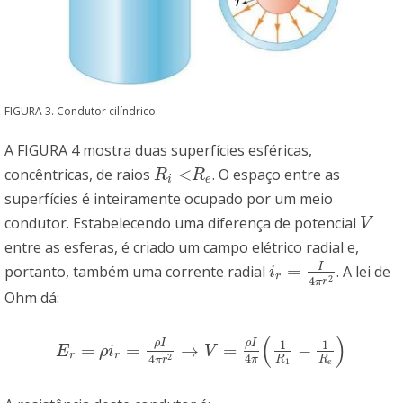
FIGURA 3. Condutor cilíndrico.
A FIGURA 4 mostra duas superfícies esféricas,
<
concêntricas, de raios
. O espaço entre as
R
i
<
R
e
R
R
i
e
superfícies é inteiramente ocupado por um meio
condutor. Estabelecendo uma diferença de potencial
V
V
entre as esferas, é criado um campo elétrico radial e,
I
=
portanto, também uma corrente radial
. A lei de
i
r
=
I
4
π
r
2
i
r
2
4
π
r
Ohm dá:
(
)
ρ
I
ρ
I
1
1
=
=
→
=
−
E
r
=
ρ
i
r
=
ρ
I
4
π
r
2
→
V
=
ρ
I
4
π
(
1
R
1
−
1
R
e
)
E
ρ
i
V
r
r
4
2
4
π
R
R
π
r
1
e