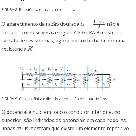
FIGURA 8. Resistência equivalente da cascata.
√
1
+
5
=
O aparecimento da razão dourada
não é
α
=
1
+
5
2
α
2
fortuito, como se verá a seguir. A FIGURA 9 mostra a
cascata de resistências, agora finita e fechada por uma
′
resistência
.
R
′
R
FIGURA 9. Cascata finita exibindo a repetição de quadripólos.
O potencial é nulo em todo o condutor inferior e, no
superior, são indicados os potenciais em cada nodo. As
linhas azuis mostram que existe um elemento repetitivo