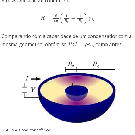
A resistência deste condutor é:
(
)
ρ
1
1
=
−
(6)
R
=
ρ
4
π
(
1
R
i
−
1
R
e
)
R
4
π
R
R
i
e
Comparando com a capacidade de um condensador com a
=
mesma geometria, obtém-se
, como antes.
R
C
=
ρ
ε
0
R
C
ρ
ε
0
FIGURA 4. Condutor esférico.