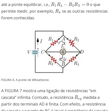
−
=
0
até a ponte equilibrar,
i.e.
,
o que
R
1
R
4
−
R
2
R
3
=
0
R
R
R
R
1
4
2
3
permite medir, por exemplo,
se as outras resistências
R
4
R
4
forem conhecidas.
FIGURA 6. A ponte de Wheatstone.
A FIGURA 7 mostra uma ligação de resistências “em
cascata” infinita. Contudo, a resistência
medida a
R
e
q
R
e
q
partir dos terminais AD é finita. Com efeito, a resistência
da cascata a jusante de BC é igual à resistência da cascata