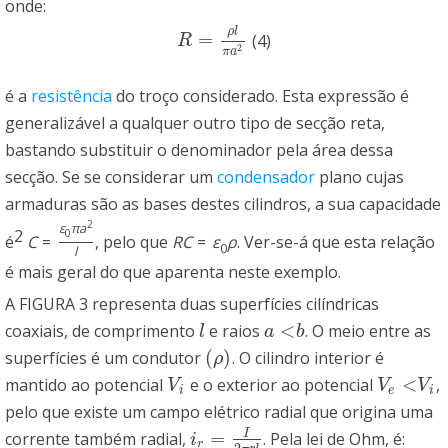
onde:
ρ
l
=
(4)
R
=
ρ
l
π
a
2
R
2
π
a
é a
resistência
do troço considerado. Esta expressão é
generalizável a qualquer outro tipo de secção reta,
bastando substituir o denominador pela área dessa
secção. Se se considerar um
condensador
plano cujas
armaduras são as bases destes cilindros, a sua capacidade
2
ε
π
a
2
0
é
C
=
, pelo que
R
C
=
ε
ρ
. Ver-se-á que esta relação
0
l
é mais geral do que aparenta neste exemplo.
A FIGURA 3 representa duas superfícies cilíndricas
<
coaxiais, de comprimento
e raios
. O meio entre as
l
a
<
b
l
a
b
(
)
superfícies é um condutor
. O cilindro interior é
(
ρ
)
ρ
<
mantido ao potencial
e o exterior ao potencial
,
V
i
V
e
<
V
i
V
V
V
i
e
i
pelo que existe um campo elétrico radial que origina uma
I
=
corrente também radial,
. Pela lei de Ohm, é:
i
r
=
I
2
π
r
l
i
r