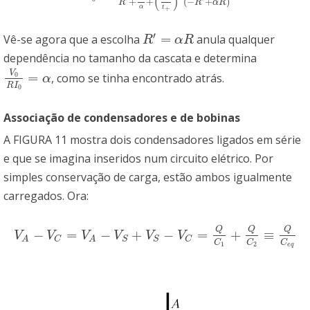
(
)
+
+
(
−
+
)
R
R
α
R
α
t
+
′
=
Vê-se agora que a escolha
anula qualquer
R
′
=
α
R
R
α
R
dependência no tamanho da cascata e determina
V
=
0
, como se tinha encontrado atrás.
V
0
R
I
0
=
α
α
R
I
0
Associação de condensadores e de bobinas
A FIGURA 11 mostra dois condensadores ligados em série
e que se imagina inseridos num circuito elétrico. Por
simples conservação de carga, estão ambos igualmente
carregados. Ora:
Q
Q
Q
−
=
−
+
−
=
+
≡
V
A
−
V
C
=
V
A
−
V
S
+
V
S
−
V
C
=
Q
C
1
+
Q
C
2
≡
Q
C
e
q
V
V
V
V
V
V
C
S
S
C
A
A
C
C
C
1
2
e
q