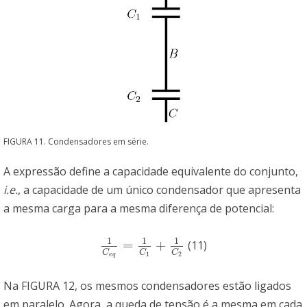
FIGURA 11. Condensadores em série.
A expressão define a capacidade equivalente do conjunto,
i.e.
, a capacidade de um único condensador que apresenta
a mesma carga para a mesma diferença de potencial:
1
1
1
=
+
(11)
1
C
e
q
=
1
C
1
+
1
C
2
C
C
C
1
2
e
q
Na FIGURA 12, os mesmos condensadores estão ligados
em paralelo. Agora, a queda de tensão é a mesma em cada