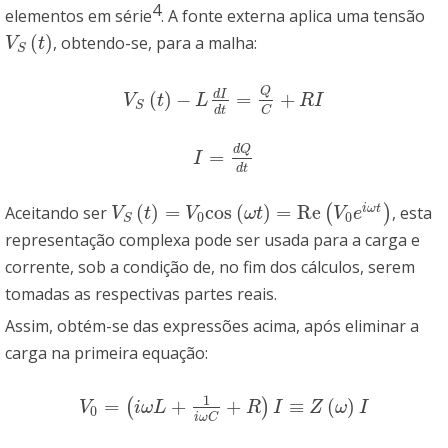
4
elementos em série
. A fonte externa aplica uma tensão
(
)
, obtendo-se, para a malha:
V
S
(
t
)
V
t
S
Q
d
I
(
)
−
=
+
V
S
(
t
)
−
L
d
I
d
t
=
Q
C
+
R
I
V
t
L
R
I
S
d
t
C
d
Q
=
I
=
d
Q
d
t
I
d
t
(
)
=
cos
(
)
=
Re
i
ω
t
Aceitando ser
(
)
, esta
V
S
(
t
)
=
V
0
cos
(
ω
t
)
=
Re
(
V
0
e
i
ω
t
)
V
t
V
ω
t
V
e
0
0
S
representação complexa pode ser usada para a carga e
corrente, sob a condição de, no fim dos cálculos, serem
tomadas as respectivas partes reais.
Assim, obtém-se das expressões acima, após eliminar a
carga na primeira equação:
1
=
+
+
≡
(
)
(
)
V
0
=
(
i
ω
L
+
1
i
ω
C
+
R
)
I
≡
Z
(
ω
)
I
V
i
ω
L
R
I
Z
ω
I
0
i
ω
C