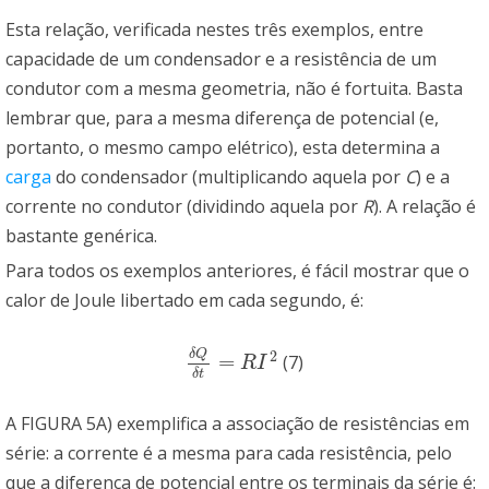
Esta relação, verificada nestes três exemplos, entre
capacidade de um condensador e a resistência de um
condutor com a mesma geometria, não é fortuita. Basta
lembrar que, para a mesma diferença de potencial (e,
portanto, o mesmo campo elétrico), esta determina a
carga
do condensador (multiplicando aquela por
C
) e a
corrente no condutor (dividindo aquela por
R
). A relação é
bastante genérica.
Para todos os exemplos anteriores, é fácil mostrar que o
calor de Joule libertado em cada segundo, é:
δ
Q
2
=
(7)
δ
Q
δ
t
=
R
I
2
R
I
δ
t
A FIGURA 5A) exemplifica a associação de resistências em
série: a corrente é a mesma para cada resistência, pelo
que a diferença de potencial entre os terminais da série é: