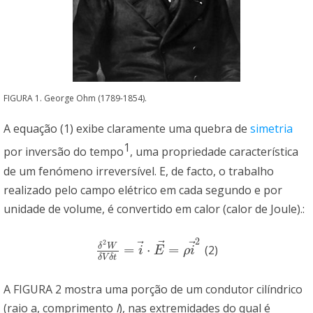
FIGURA 1. George Ohm (1789-1854).
A equação (1) exibe claramente uma quebra de
simetria
1
por inversão do tempo
, uma propriedade característica
de um fenómeno irreversível. E, de facto, o trabalho
realizado pelo campo elétrico em cada segundo e por
unidade de volume, é convertido em calor (calor de Joule).:
2
⃗
2
⃗
⃗
δ
W
=
⋅
=
(2)
δ
2
W
δ
V
δ
t
=
i
→
⋅
E
→
=
ρ
i
→
2
i
E
ρ
i
δ
V
δ
t
A FIGURA 2 mostra uma porção de um condutor cilíndrico
(raio a, comprimento
l
), nas extremidades do qual é