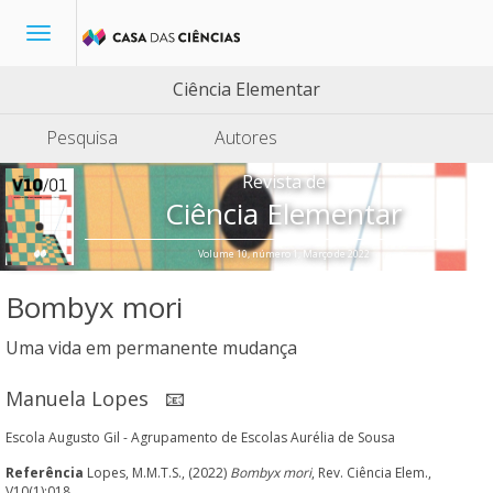
Toggle
navigation
Ciência Elementar
Pesquisa
Autores
Revista de
Ciência Elementar
Volume 10, número 1, Março de 2022
Bombyx mori
Uma vida em permanente mudança
Manuela Lopes
📧
Escola Augusto Gil - Agrupamento de Escolas Aurélia de Sousa
Referência
Lopes, M.M.T.S., (2022)
Bombyx mori
, Rev. Ciência Elem.,
V10(1):018