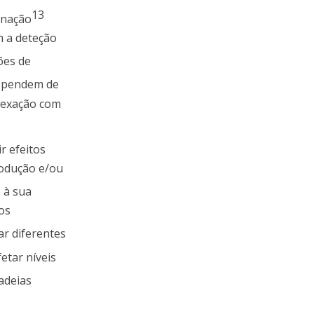
13
inação
m a deteção
ões de
dependem de
plexação com
r efeitos
rodução e/ou
o à sua
os
ar diferentes
etar níveis
adeias