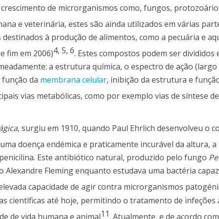
 o crescimento de microrganismos como, fungos, protozoário
mana e veterinária, estes são ainda utilizados em várias pa
destinados à produção de alimentos, como a pecuária e aq
4
,
5
,
6
se fim em 2006)
. Estes compostos podem ser divididos
omeadamente: a estrutura química, o espectro de ação (larg
u função da
membrana celular
, inibição da estrutura e funçã
ncipais vias metabólicas, como por exemplo vias de síntese de
ágica
, surgiu em 1910, quando Paul Ehrlich desenvolveu o 
 uma doença endémica e praticamente incurável da altura, a sí
enicilina. Este antibiótico natural, produzido pelo fungo
Pe
o Alexandre Fleming enquanto estudava uma bactéria capaz
 elevada capacidade de agir contra microrganismos patogéni
s científicas até hoje, permitindo o tratamento de infeções
11
de de vida humana e animal
. Atualmente, e de acordo com