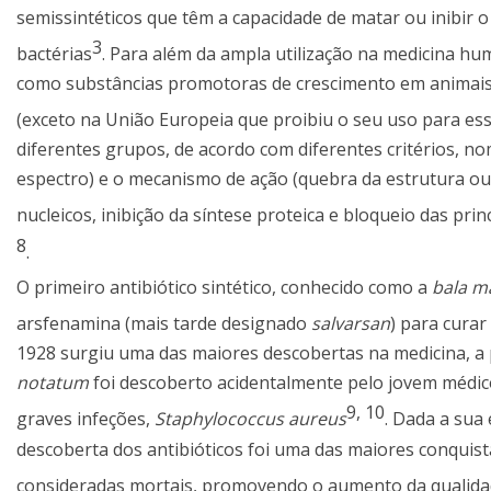
semissintéticos que têm a capacidade de matar ou inibir
3
bactérias
. Para além da ampla utilização na medicina hu
como substâncias promotoras de crescimento em animais 
(exceto na União Europeia que proibiu o seu uso para es
diferentes grupos, de acordo com diferentes critérios, n
espectro) e o mecanismo de ação (quebra da estrutura o
nucleicos, inibição da síntese proteica e bloqueio das pri
8
.
O primeiro antibiótico sintético, conhecido como a
bala m
arsfenamina (mais tarde designado
salvarsan
) para curar
1928 surgiu uma das maiores descobertas na medicina, a p
notatum
foi descoberto acidentalmente pelo jovem médic
9
,
10
graves infeções,
Staphylococcus aureus
. Dada a sua
descoberta dos antibióticos foi uma das maiores conquista
consideradas mortais, promovendo o aumento da qualida