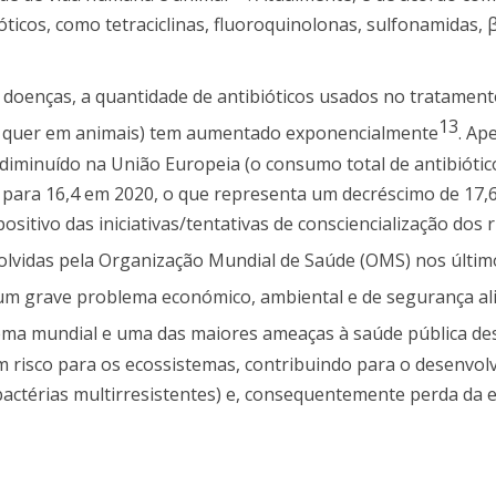
óticos, como tetraciclinas, fluoroquinolonas, sulfonamidas, 
doenças, a quantidade de antibióticos usados no tratamen
13
, quer em animais) tem aumentado exponencialmente
. Ap
diminuído na União Europeia (o consumo total de antibióti
, para 16,4 em 2020, o que representa um decréscimo de 17,
sitivo das iniciativas/tentativas de consciencialização dos r
lvidas pela Organização Mundial de Saúde (OMS) nos últim
a um grave problema económico, ambiental e de segurança a
ema mundial e uma das maiores ameaças à saúde pública des
risco para os ecossistemas, contribuindo para o desenvol
bactérias multirresistentes) e, consequentemente perda da e