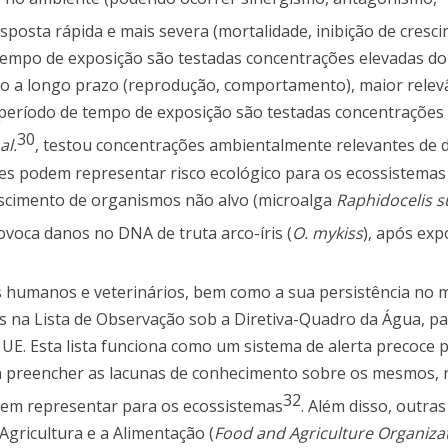
resposta rápida e mais severa (mortalidade, inibição de cresc
tempo de exposição são testadas concentrações elevadas d
eito a longo prazo (reprodução, comportamento), maior relev
 período de tempo de exposição são testadas concentrações
30
al.
, testou concentrações ambientalmente relevantes de d
ões podem representar risco ecológico para os ecossistemas
escimento de organismos não alvo (microalga
Raphidocelis s
voca danos no DNA de truta arco-íris (
O. mykiss
), após exp
 humanos e veterinários, bem como a sua persistência no 
dos na Lista de Observação sob a Diretiva-Quadro da Água, p
 UE. Esta lista funciona como um sistema de alerta precoce 
 preencher as lacunas de conhecimento sobre os mesmos, 
32
dem representar para os ecossistemas
. Além disso, outra
gricultura e a Alimentação (
Food and Agriculture Organizat