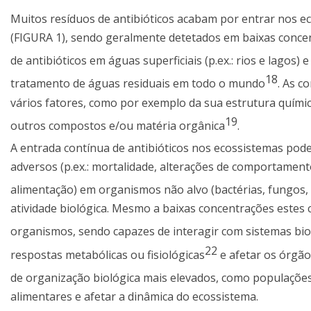
Muitos resíduos de antibióticos acabam por entrar nos eco
(FIGURA 1), sendo geralmente detetados em baixas concen
de antibióticos em águas superficiais (p.ex.: rios e lagos)
18
tratamento de águas residuais em todo o mundo
. As c
vários fatores, como por exemplo da sua estrutura quími
19
outros compostos e/ou matéria orgânica
.
A entrada contínua de antibióticos nos ecossistemas pode 
adversos (p.ex.: mortalidade, alterações de comportamen
alimentação) em organismos não alvo (bactérias, fungos, 
atividade biológica. Mesmo a baixas concentrações est
organismos, sendo capazes de interagir com sistemas biol
22
respostas metabólicas ou fisiológicas
e afetar os órgão
de organização biológica mais elevados, como populaçõ
alimentares e afetar a dinâmica do ecossistema.