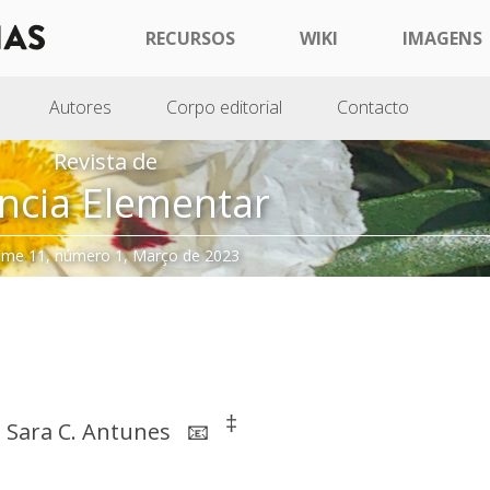
RECURSOS
WIKI
IMAGENS
Autores
Corpo editorial
Contacto
Revista de
ncia Elementar
ume 11, número 1, Março de 2023
‡
,
Sara C. Antunes
📧