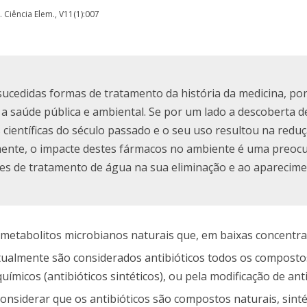
v. Ciência Elem., V11(1):007
sucedidas formas de tratamento da história da medicina, po
a saúde pública e ambiental. Se por um lado a descoberta d
ientíficas do século passado e o seu uso resultou na redu
lmente, o impacte destes fármacos no ambiente é uma preoc
ções de tratamento de água na sua eliminação e ao aparecim
os metabolitos microbianos naturais que, em baixas concentr
atualmente são considerados antibióticos todos os compost
icos (antibióticos sintéticos), ou pela modificação de anti
onsiderar que os antibióticos são compostos naturais, sinté