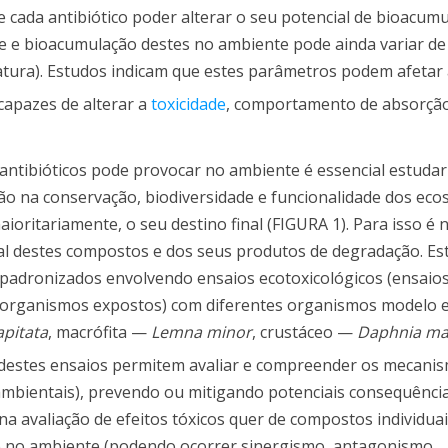
e cada antibiótico poder alterar o seu potencial de bioacumu
ade e bioacumulação destes no ambiente pode ainda variar d
eratura). Estudos indicam que estes parâmetros podem afetar
capazes de alterar a
toxicidade
, comportamento de absorção
ntibióticos pode provocar no ambiente é essencial estudar
ão na conservação, biodiversidade e funcionalidade dos eco
oritariamente, o seu destino final (FIGURA 1). Para isso é 
al destes compostos e dos seus produtos de degradação. Est
 padronizados envolvendo ensaios ecotoxicológicos (ensaio
os organismos expostos) com diferentes organismos modelo 
apitata
, macrófita —
Lemna minor
, crustáceo —
Daphnia m
s destes ensaios permitem avaliar e compreender os mecani
 ambientais), prevendo ou mitigando potenciais consequênci
na avaliação de efeitos tóxicos quer de compostos individu
e no ambiente (podendo ocorrer sinergismo, antagonismo,