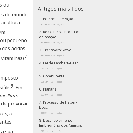
s ou
Artigos mais lidos
rtes do mundo
Potencial de Ação
uacultura
147460 visualizações
 em
Reagentes e Produtos
de reação
o ou pequeno
121062 visualizações
o dos ácidos
Transporte Ativo
7
,
118385 visualizações
 vitaminas)
Lei de Lambert–Beer
96871 visualizações
Comburente
composto
93572 visualizações
9
filis
. Em
Planária
nicillium
89319 visualizações
Processo de Haber-
 de provocar
Bosch
cos, a
88909 visualizações
Desenvolvimento
 antes
Embrionário dos Animais
 a sua
87711 visualizações