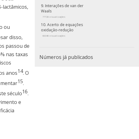
Interações de van der
β-lactâmicos,
Waals
77726 visualizações
Acerto de equações
to ou
oxidação-redução
esar disso,
66346 visualizações
cos passou de
6% nas taxas
Números já publicados
iscos
14
os anos
. O
15
limentar
.
16
te século
.
vimento e
ficácia