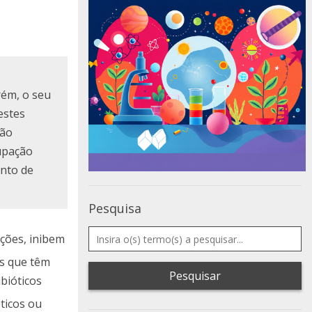
rém, o seu
estes
ção
upação
ento de
Pesquisa
ações, inibem
os que têm
Pesquisar
bióticos
ticos ou