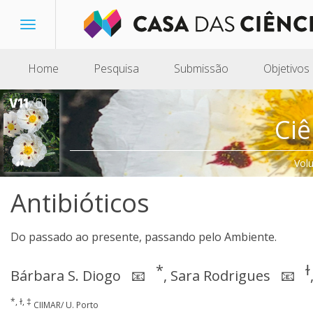
Toggle
navigation
Home
Pesquisa
Submissão
Objetivos
Ciê
Vol
Antibióticos
Do passado ao presente, passando pelo Ambiente.
*
ɫ
Bárbara S. Diogo
,
Sara Rodrigues
📧
📧
*, ɫ, ‡
CIIMAR/ U. Porto