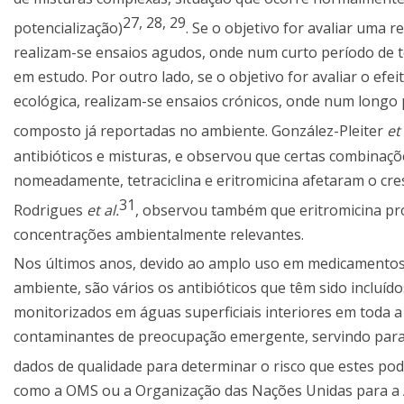
27
,
28
,
29
potencialização)
. Se o objetivo for avaliar uma 
realizam-se ensaios agudos, onde num curto período de 
em estudo. Por outro lado, se o objetivo for avaliar o ef
ecológica, realizam-se ensaios crónicos, onde num longo
composto já reportadas no ambiente. González-Pleiter
et 
antibióticos e misturas, e observou que certas combinaç
nomeadamente, tetraciclina e eritromicina afetaram o cr
31
Rodrigues
et al.
, observou também que eritromicina pro
concentrações ambientalmente relevantes.
Nos últimos anos, devido ao amplo uso em medicamentos
ambiente, são vários os antibióticos que têm sido incluí
monitorizados em águas superficiais interiores em toda a
contaminantes de preocupação emergente, servindo para
dados de qualidade para determinar o risco que estes po
como a OMS ou a Organização das Nações Unidas para a A