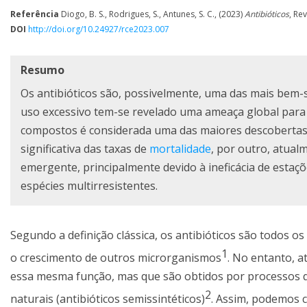
Referência
Diogo, B. S., Rodrigues, S., Antunes, S. C., (2023)
Antibióticos
, Re
DOI
http://doi.org/10.24927/rce2023.007
Resumo
Os antibióticos são, possivelmente, uma das mais bem-
uso excessivo tem-se revelado uma ameaça global para 
compostos é considerada uma das maiores descobertas c
significativa das taxas de
mortalidade
, por outro, atua
emergente, principalmente devido à ineficácia de esta
espécies multirresistentes.
Segundo a definição clássica, os antibióticos são todos 
1
o crescimento de outros microrganismos
. No entanto, 
essa mesma função, mas que são obtidos por processos quím
2
naturais (antibióticos semissintéticos)
. Assim, podemos c