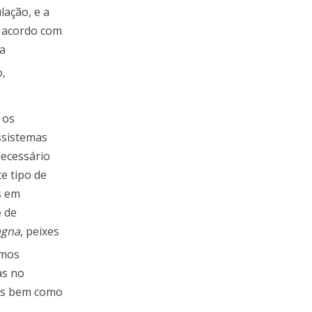
lação, e a
e acordo com
 a
,
 os
ssistemas
necessário
e tipo de
s em
e de
agna
, peixes
smos
as no
ais bem como