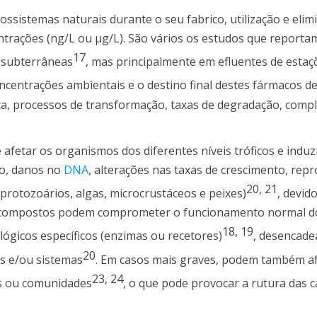
ssistemas naturais durante o seu fabrico, utilização e elim
trações (ng/L ou μg/L). São vários os estudos que reporta
17
 e subterrâneas
, mas principalmente em efluentes de estaç
oncentrações ambientais e o destino final destes fármacos 
ca, processos de transformação, taxas de degradação, com
afetar os organismos dos diferentes níveis tróficos e induzi
to, danos no
DNA
, alterações nas taxas de crescimento, rep
20
,
21
protozoários, algas, microcrustáceos e peixes)
, devid
es compostos podem comprometer o funcionamento normal d
18
,
19
ógicos específicos (enzimas ou recetores)
, desencade
20
s e/ou sistemas
. Em casos mais graves, podem também af
23
,
24
es ou comunidades
, o que pode provocar a rutura das c