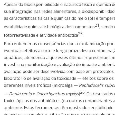
Apesar da biodisponibilidade e natureza física e química d
sua integração nas redes alimentares, a biodisponibilid
as características físicas e químicas do meio (pH e temp
21
estabilidade química e biológica dos compostos
, sendo 
25
fotorreatividade e atividade antibiótica
.
Para entender as consequências que a contaminação por a
eventuais efeitos a curto e longo prazo desta contaminaç
aquáticos, atendendo a que estes últimos representam, mai
investir na monitorização e avaliação do impacte ambient
avaliação pode ser desenvolvida com base em protocolos
laboratório de avaliação da toxicidade — efeitos sobre 
diferentes níveis tróficos (microalga —
Raphidocelis subc
26
—
Danio renio
e
Oncorhynchus mykiss
)
. Os resultado
toxicológicos dos antibióticos (ou outros contaminantes
ambiente. Estas ferramentas têm mostrado sensibilidade 
de misturas complexas, situação que ocorre normalment