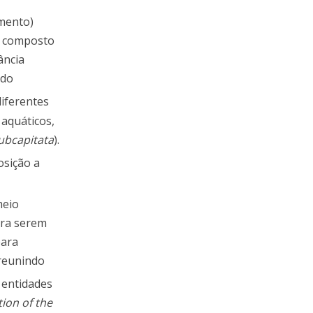
imento)
o composto
ância
 do
iferentes
 aquáticos,
ubcapitata
).
osição a
meio
ara serem
para
reunindo
s entidades
ion of the