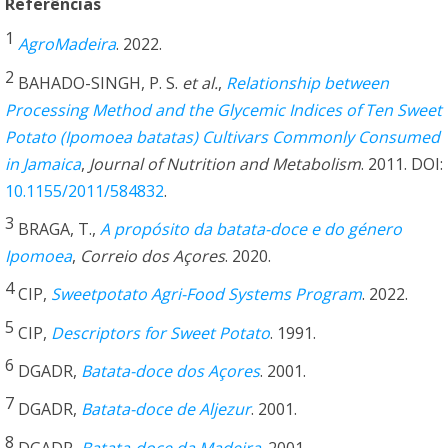
Referências
1
AgroMadeira
. 2022.
2
BAHADO-SINGH, P. S.
et al.
,
Relationship between
Processing Method and the Glycemic Indices of Ten Sweet
Potato (Ipomoea batatas) Cultivars Commonly Consumed
in Jamaica
,
Journal of Nutrition and Metabolism
. 2011. DOI:
10.1155/2011/584832
.
3
BRAGA, T.,
A propósito da batata-doce e do género
Ipomoea
,
Correio dos Açores
. 2020.
4
CIP,
Sweetpotato Agri-Food Systems Program
. 2022.
5
CIP,
Descriptors for Sweet Potato
. 1991.
6
DGADR,
Batata-doce dos Açores
. 2001.
7
DGADR,
Batata-doce de Aljezur
. 2001.
8