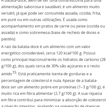
A batata-doce, além de ser uma ótima escolha para uma
alimentação saborosa e saudável, é um alimento muito
versátil, já que pode ser consumida assada, cozida, frita,
em puré ou em outras utilizações. É usada como
acompanhamento em pratos de carne ou peixe (cozida ou
assada) e como sobremesa (base de recheio de doces e
pastéis).
A raiz da batata-doce é um alimento com um valor
energético considerável, cerca 120 kcal/100 g. Possui
como principal macronutriente os hidratos de carbono (28
g/100 g), dos quais cerca de 30% são açúcares e o resto
15
amido
. Está praticamente isenta de gorduras e a
percentagem de colesterol é nula. Apesar de a batata-
doce ser um alimento pobre em proteínas (1–3 g/100 g), é
muito rica em fibra alimentar (2,7 g/100 g). A sua riqueza
em fibra contribui para minimizar a absorção de colesterol
a nível do intestino, ajudando na prevenção de doenças