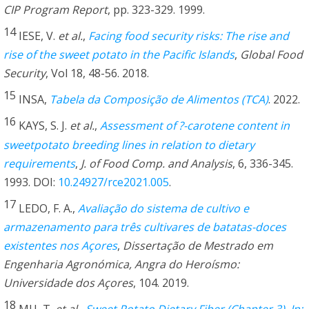
CIP Program Report
, pp. 323-329. 1999.
14
IESE, V.
et al.
,
Facing food security risks: The rise and
rise of the sweet potato in the Pacific Islands
,
Global Food
Security
, Vol 18, 48-56. 2018.
15
INSA,
Tabela da Composição de Alimentos (TCA)
. 2022.
16
KAYS, S. J.
et al.
,
Assessment of ?-carotene content in
sweetpotato breeding lines in relation to dietary
requirements
,
J. of Food Comp. and Analysis
, 6, 336-345.
1993. DOI:
10.24927/rce2021.005
.
17
LEDO, F. A.,
Avaliação do sistema de cultivo e
armazenamento para três cultivares de batatas-doces
existentes nos Açores
,
Dissertação de Mestrado em
Engenharia Agronómica, Angra do Heroísmo:
Universidade dos Açores
, 104. 2019.
18