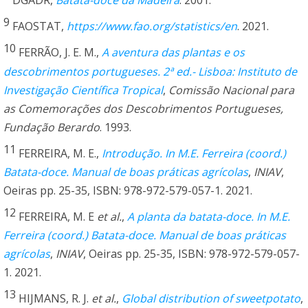
DGADR,
Batata-doce da Madeira
. 2001.
9
FAOSTAT,
https://www.fao.org/statistics/en
. 2021.
10
FERRÃO, J. E. M.,
A aventura das plantas e os
descobrimentos portugueses. 2ª ed.- Lisboa: Instituto de
Investigação Científica Tropical
,
Comissão Nacional para
as Comemorações dos Descobrimentos Portugueses,
Fundação Berardo
. 1993.
11
FERREIRA, M. E.,
Introdução. In M.E. Ferreira (coord.)
Batata-doce. Manual de boas práticas agrícolas
,
INIAV
,
Oeiras pp. 25-35, ISBN: 978-972-579-057-1. 2021.
12
FERREIRA, M. E
et al.
,
A planta da batata-doce. In M.E.
Ferreira (coord.) Batata-doce. Manual de boas práticas
agrícolas
,
INIAV
, Oeiras pp. 25-35, ISBN: 978-972-579-057-
1. 2021.
13
HIJMANS, R. J.
et al.
,
Global distribution of sweetpotato
,