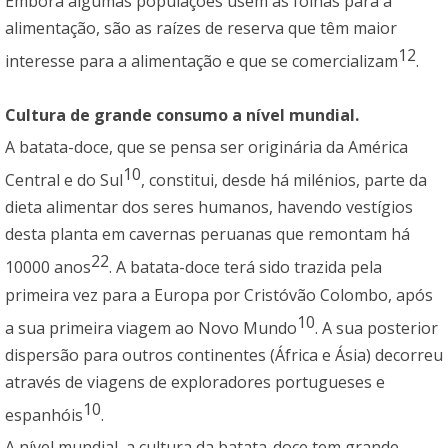
Embora algumas populações usem as folhas para a
alimentação, são as raízes de reserva que têm maior
12
interesse para a alimentação e que se comercializam
.
Cultura de grande consumo a nível mundial.
A batata-doce, que se pensa ser originária da América
10
Central e do Sul
, constitui, desde há milénios, parte da
dieta alimentar dos seres humanos, havendo vestígios
desta planta em cavernas peruanas que remontam há
22
10000 anos
. A batata-doce terá sido trazida pela
primeira vez para a Europa por Cristóvão Colombo, após
10
a sua primeira viagem ao Novo Mundo
. A sua posterior
dispersão para outros continentes (África e Ásia) decorreu
através de viagens de exploradores portugueses e
10
espanhóis
.
A nível mundial, a cultura da batata-doce tem grande