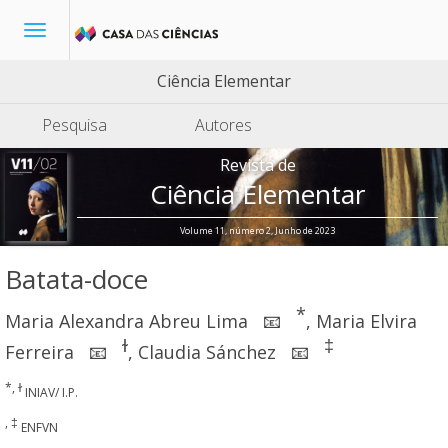
Toggle
navigation
Ciência Elementar
Pesquisa
Autores
Revista de
Ciência Elementar
Volume 11, número 2, Junho de 2023
Batata-doce
*
Maria Alexandra Abreu Lima
,
Maria Elvira
📧
ɫ
‡
Ferreira
,
Claudia Sánchez
📧
📧
*, ɫ
INIAV/ I.P.
, ‡
ENFVN