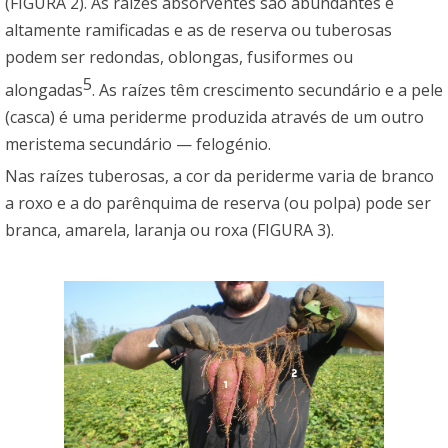
(FIGURA 2). As raízes absorventes são abundantes e
altamente ramificadas e as de reserva ou tuberosas
podem ser redondas, oblongas, fusiformes ou
5
alongadas
. As raízes têm crescimento secundário e a pele
(casca) é uma periderme produzida através de um outro
meristema secundário — felogénio.
Nas raízes tuberosas, a cor da periderme varia de branco
a roxo e a do parênquima de reserva (ou polpa) pode ser
branca, amarela, laranja ou roxa (FIGURA 3).