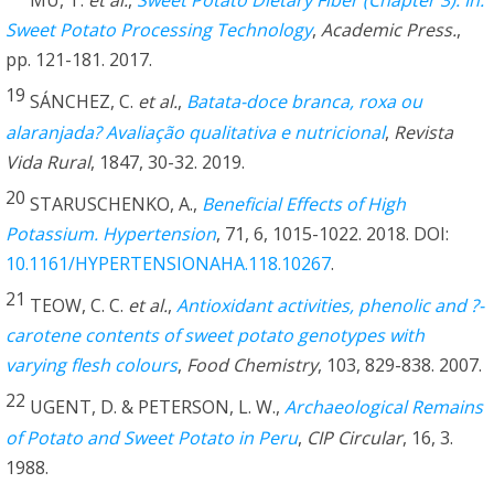
MU, T.
et al.
,
Sweet Potato Dietary Fiber (Chapter 3). In:
Sweet Potato Processing Technology
,
Academic Press.
,
pp. 121-181. 2017.
19
SÁNCHEZ, C.
et al.
,
Batata-doce branca, roxa ou
alaranjada? Avaliação qualitativa e nutricional
,
Revista
Vida Rural
, 1847, 30-32. 2019.
20
STARUSCHENKO, A.,
Beneficial Effects of High
Potassium. Hypertension
, 71, 6, 1015-1022. 2018. DOI:
10.1161/HYPERTENSIONAHA.118.10267
.
21
TEOW, C. C.
et al.
,
Antioxidant activities, phenolic and ?-
carotene contents of sweet potato genotypes with
varying flesh colours
,
Food Chemistry
, 103, 829-838. 2007.
22
UGENT, D. & PETERSON, L. W.,
Archaeological Remains
of Potato and Sweet Potato in Peru
,
CIP Circular
, 16, 3.
1988.