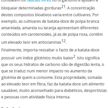
combatem os
radicais livres
no organismo e ajudam a
21
bloquear determinadas gorduras
. A concentração
destes compostos bioativos varia entre cultivares. Por
exemplo, as cultivares de batata-doce de polpa branca
amarelada, amarela ou laranja apresentam diferentes
conteúdos em carotenoides, já as de polpa roxa, contêm
12
um elevado teor em antocianinas
.
Finalmente, importa ressaltar o facto de a batata-doce
2
possuir um índice glicémico muito baixo
. Isto significa
que os seus hidratos de carbono são de digestão lenta, o
que se traduz num menor impacto no aumento da
glicémia de quem a consome. Esta propriedade, somada
ao elevado teor em fibra, faz da batata-doce um alimento
saudável, muito aconselhado para diabéticos, desportistas
e pessoas com atividade física intensa.