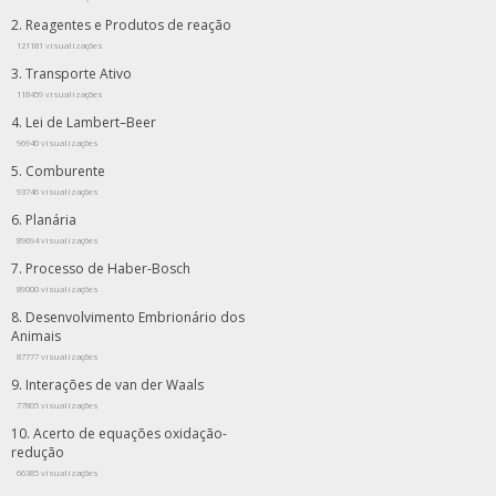
Reagentes e Produtos de reação
121181 visualizações
Transporte Ativo
118459 visualizações
Lei de Lambert–Beer
96940 visualizações
Comburente
93746 visualizações
Planária
89694 visualizações
Processo de Haber-Bosch
89000 visualizações
Desenvolvimento Embrionário dos
Animais
87777 visualizações
Interações de van der Waals
77805 visualizações
Acerto de equações oxidação-
redução
66385 visualizações