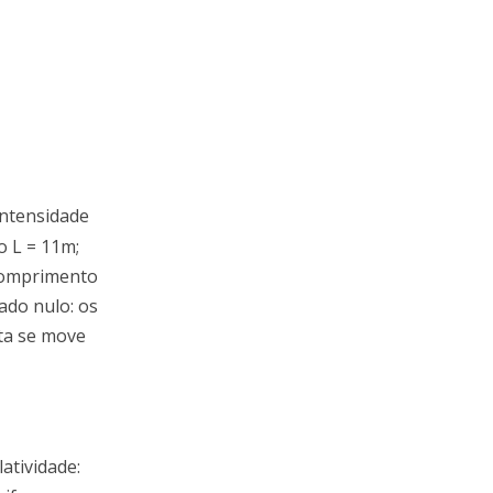
intensidade
o L = 11m;
comprimento
ado nulo: os
ta se move
latividade: