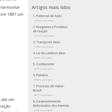
Artigos mais lidos
nterestelar
am em 1887 um
Potencial de Ação
147533 visualizações
Reagentes e Produtos
de reação
121157 visualizações
Transporte Ativo
118436 visualizações
Lei de Lambert–Beer
96934 visualizações
Comburente
93704 visualizações
Planária
89582 visualizações
Processo de Haber-
Bosch
88971 visualizações
o até um
Desenvolvimento
ireção
Embrionário dos Animais
87766 visualizações