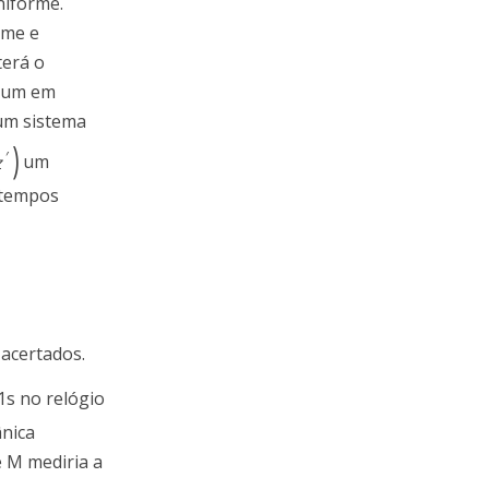
niforme.
rme e
terá o
, um em
m sistema
)
′
z
um
 tempos
 acertados.
s no relógio
ânica
 M mediria a