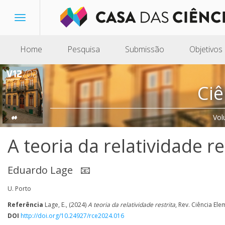
Toggle
navigation
Home
Pesquisa
Submissão
Objetivos
Ciê
Vol
A teoria da relatividade re
Eduardo Lage
📧
U. Porto
Referência
Lage, E., (2024)
A teoria da relatividade restrita
, Rev. Ciência Ele
DOI
http://doi.org/10.24927/rce2024.016