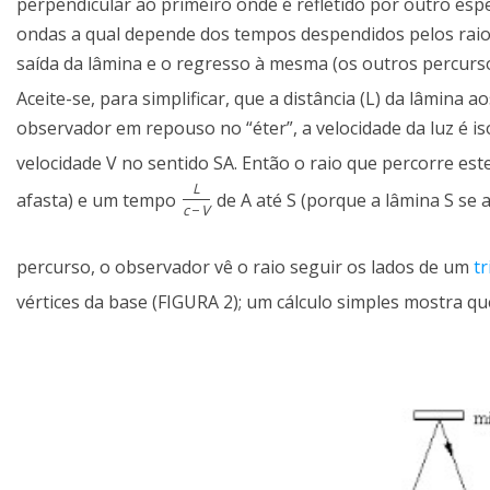
perpendicular ao primeiro onde é refletido por outro esp
ondas a qual depende dos tempos despendidos pelos raio
saída da lâmina e o regresso à mesma (os outros percurs
Aceite-se, para simplificar, que a distância (L) da lâmin
observador em repouso no “éter”, a velocidade da luz é i
velocidade V no sentido SA. Então o raio que percorre 
L
afasta) e um tempo
de A até S (porque a lâmina S se 
c
−
V
percurso, o observador vê o raio seguir os lados de um
t
vértices da base (FIGURA 2); um cálculo simples mostra q