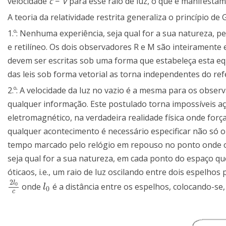
velocidade
c
−
V
para esse raio de luz, o que é manifesta
A teoria da relatividade restrita generaliza o princípio d
1.º: Nenhuma experiência, seja qual for a sua natureza, 
e retilíneo. Os dois observadores R e M são inteiramente e
devem ser escritas sob uma forma que estabeleça esta equiv
das leis sob forma vetorial as torna independentes do refer
2.º: A velocidade da luz no vazio é a mesma para os obser
qualquer informação. Este postulado torna impossíveis aç
eletromagnético, na verdadeira realidade física onde forç
qualquer acontecimento é necessário especificar não só o
tempo marcado pelo relógio em repouso no ponto onde o 
seja qual for a sua natureza, em cada ponto do espaço que
óticaos, i.e., um raio de luz oscilando entre dois espel
2
l
0
onde
é a distância entre os espelhos, colocando-se
2
l
0
c
l
0
l
0
c