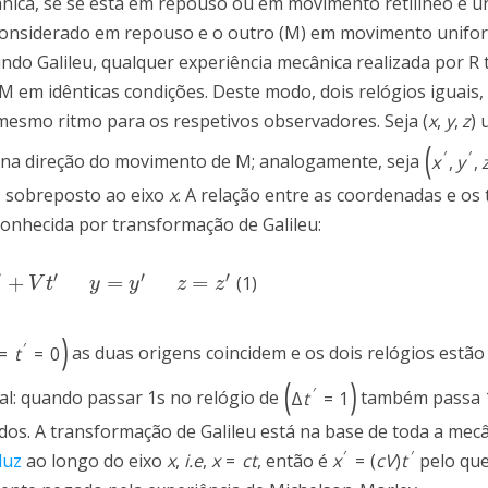
ânica, se se está em repouso ou em movimento retilíneo e u
 considerado em repouso e o outro (M) em movimento unifo
undo Galileu, qualquer experiência mecânica realizada por R 
 em idênticas condições. Deste modo, dois relógios iguais
mesmo ritmo para os respetivos observadores. Seja
(
x
,
y
,
z
)
u
(
′
′
na direção do movimento de M; analogamente, seja
x
,
y
,
sobreposto ao eixo
x
. A relação entre as coordenadas e os
onhecida por transformação de Galileu:
′
′
′
′
+
=
=
(1)
=
z
′
V
t
y
y
z
z
)
′
=
t
=
0
as duas origens coincidem e os dois relógios estão
(
)
′
al: quando passar 1s no relógio de
Δ
t
=
1
também passa 1
dos. A transformação de Galileu está na base de toda a mec
′
′
luz
ao longo do eixo
x
,
i.e
,
x
=
c
t
, então é
x
=
(
c
V
)
t
pelo que