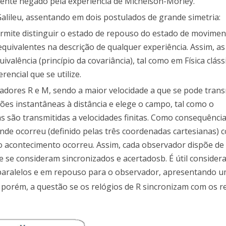
mente negado pela experiência de Michelson-Morley.
e Galileu, assentando em dois postulados de grande simetria:
permite distinguir o estado de repouso do estado de movime
quivalentes na descrição de qualquer experiência. Assim, as l
alência (princípio da covariância), tal como em Física clássi
encial que se utilize.
vadores R e M, sendo a maior velocidade a que se pode trans
ões instantâneas à distância e elege o campo, tal como o
as são transmitidas a velocidades finitas. Como consequência
nde ocorreu (definido pelas três coordenadas cartesianas) 
acontecimento ocorreu. Assim, cada observador dispõe de 
 se consideram sincronizados e acertadosb. É útil considera
hos paralelos e em repouso para o observador, apresentando 
, porém, a questão se os relógios de R sincronizam com os r