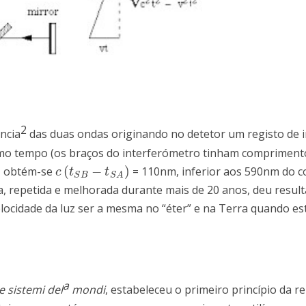
2
ncia
das duas ondas originando no detetor um registo de 
esmo tempo (os braços do interferómetro tinham compriment
(
−
)
l, obtém-se
= 110nm, inferior aos 590nm do 
c
(
t
S
B
−
t
S
A
)
c
t
t
S
B
S
A
a, repetida e melhorada durante mais de 20 anos, deu result
ocidade da luz ser a mesma no “éter” e na Terra quando es
a
e sistemi del
mondi
, estabeleceu o primeiro princípio da re