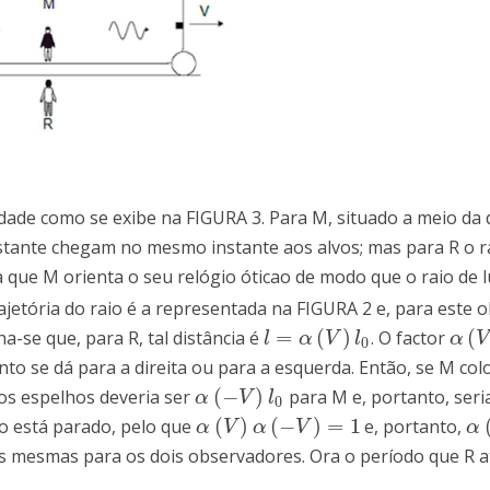
dade como se exibe na FIGURA 3. Para M, situado a meio da 
nstante chegam no mesmo instante aos alvos; mas para R o r
 que M orienta o seu relógio óticao de modo que o raio de l
rajetória do raio é a representada na FIGURA 2 e, para este 
=
(
)
(
ha-se que, para R, tal distância é
. O factor
l
=
α
(
V
)
l
0
α
(
V
)
l
α
V
l
α
V
0
nto se dá para a direita ou para a esquerda. Então, se M col
(
−
)
e os espelhos deveria ser
para M e, portanto, seri
α
(
−
V
)
l
0
α
V
l
0
(
)
(
−
)
=
1
ao está parado, pelo que
e, portanto,
α
(
V
)
α
(
−
V
)
=
1
α
(
α
V
α
V
α
 mesmas para os dois observadores. Ora o período que R atr