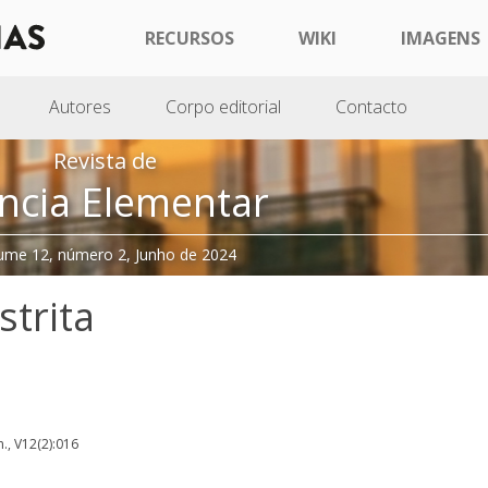
RECURSOS
WIKI
IMAGENS
Autores
Corpo editorial
Contacto
Revista de
ncia Elementar
ume 12, número 2, Junho de 2024
strita
m., V12(2):016