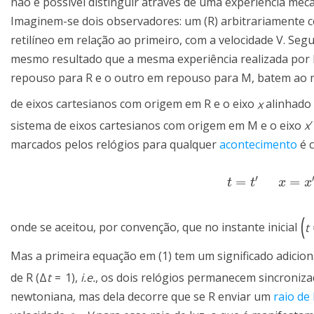
não é possível distinguir através de uma experiência mec
Imaginem-se dois observadores: um (R) arbitrariamente
retilíneo em relação ao primeiro, com a velocidade V. Seg
mesmo resultado que a mesma experiência realizada por M
repouso para R e o outro em repouso para M, batem ao 
de eixos cartesianos com origem em R e o eixo
x
alinhado 
sistema de eixos cartesianos com origem em M e o eixo
x
′
marcados pelos relógios para qualquer
acontecimento
é c
′
=
=
t
=
t
′
x
=
x
′
+
V
t
′
y
=
y
′
z
t
t
x
x
(
onde se aceitou, por convenção, que no instante inicial
t
Mas a primeira equação em (1) tem um significado adicion
de R
(
Δ
t
=
1
)
,
i.e.
, os dois relógios permanecem sincroniza
newtoniana, mas dela decorre que se R enviar um
raio de 