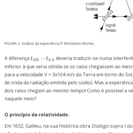
FIGURA 2. Análise da experiência fr Michelson-Morley.
−
A diferença
deveria traduzir-se numa interferê
t
S
B
−
t
S
A
t
t
S
B
S
A
inferior à que seria obtida se os raios chegassem ao m
para a velocidade V = 3x104 m/s da Terra em torno do So
de onda da radiação emitida pelo sódio). Mas a experiênci
dois raios chegam ao mesmo tempo! Como é possível a vel
naquele meio?
O princípio da relatividade.
Em 1632, Galileu, na sua histórica obra
Dialogo sopra I du