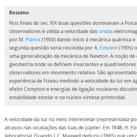
Resumo
Nos finais do sec. XIX duas questões dominavam a Física
observadores é válida a velocidade das
ondas
eletromagn
por M.
Planck
(1900) dando início à mecânica quântica e
segunda questão seria resolvida por A.
Einstein
(1905) 
uma generalização da mecânica de Newton. A noção de
geometria onde se definem invariantes e quadrivetores
observadores em movimento relativo. São apresentados 
experiência de Fizeau medindo a velocidade da luz em 
efeito Compton e energias de ligação nucleares discut
estabilidade estelar e na núcleo-síntese primordial.
A velocidade da luz no meio interestelar (representada p
atrasos nas ocultações das luas de Júpiter. Em 1848, H. F
laboratorial. Quando J. C. Maxwell deduziu (1865) que u