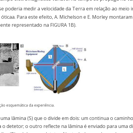
 se poderia medir a velocidade da Terra em relação ao meio i
 óticaa. Para este efeito, A. Michelson e E. Morley montar
mente representado na FIGURA 1B).
ação esquemática da experiência.
é uma lâmina (S) que o divide em dois: um continua o caminh
ra o detetor; o outro reflecte na lâmina é enviado para uma d