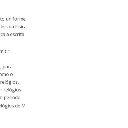
nto uniforme
eis da Física
ca a escrita
mitir
, para
como o
relógios,
r relógios
um período
elógios de M.