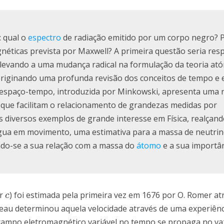
: qual o
espectro
de radiação emitido por um corpo negro? 
éticas prevista por Maxwell? A primeira questão seria res
 levando a uma mudança radical na formulação da teoria ató
originando uma profunda revisão dos conceitos de tempo e 
 espaço-tempo, introduzida por Minkowski, apresenta uma 
 que facilitam o relacionamento de grandezas medidas por
diversos exemplos de grande interesse em Física, realçand
água em movimento, uma estimativa para a massa de neutrin
indo-se a sua relação com a massa do
átomo
e a sua importâ
or
) foi estimada pela primeira vez em 1676 por O. Romer at
c
c
izeau determinou aquela velocidade através de uma experiênc
m campo eletromagnético variável no tempo se propaga no v