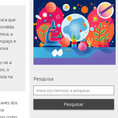
Para que
pondida
mica; a
espaço e
nova
o-se a
os, o
ncia na
Pesquisa
ravés dos
Pesquisar
ia
azio como