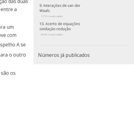
ição das duas
Interações de van der
 entre a
Waals
77773 visualizações
Acerto de equações
Para um
oxidação-redução
move com
66376 visualizações
espelho A se
Para o outro
Números já publicados
a são os