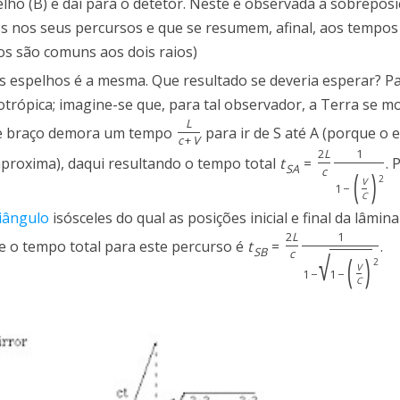
elho (B) e daí para o detetor. Neste é observada a sobrepos
s nos seus percursos e que se resumem, afinal, aos tempos
os são comuns aos dois raios)
a aos espelhos é a mesma. Que resultado se deveria esperar? 
sotrópica; imagine-se que, para tal observador, a Terra se 
L
este braço demora um tempo
para ir de S até A (porque o 
c
+
V
2
L
1
aproxima), daqui resultando o tempo total
t
=
. 
S
A
(
)
c
2
V
1
−
C
riângulo
isósceles do qual as posições inicial e final da lâmin
2
L
1
ue o tempo total para este percurso é
t
=
.
S
B
√
c
(
)
2
V
1
−
1
−
C