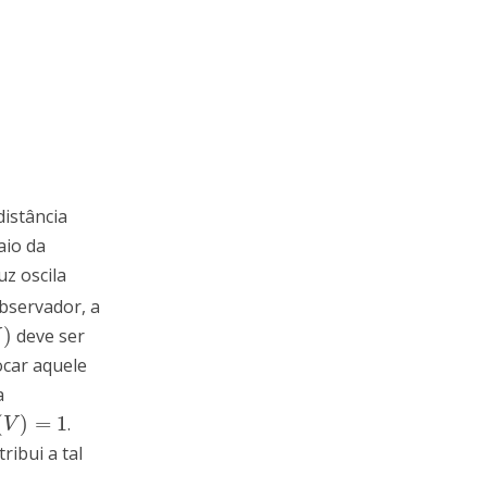
distância
aio da
uz oscila
observador, a
)
deve ser
ocar aquele
a
(
)
=
1
.
V
)
=
1
V
ibui a tal