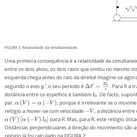
FIGURA 3. Relatividade da simultaneidade.
Uma primeira consequência é a relatividade da simultanei
entre os dois alvos, os dois raios que emitiu no mesmo i
esquerda chega antes do raio da direita! Imagine-se agora
2
l
′
Δ
=
0
segundo o eixo
; o seu período é
. Para R a t
y
′
Δ
t
′
=
2
l
0
c
'
y
t
c
distância entre os espelhos é também
. De facto, supon
l
0
l
0
(
)
=
(
−
)
par,
, porque é irrelevante se o movime
α
(
V
)
=
α
(
−
V
)
α
V
α
V
−
relógio a mover-se com velocidade
, a distância entr
−
V
V
(
)
[
(
−
)
]
para R. Mas, para R, este relógio ótic
α
(
V
)
[
α
(
−
V
)
l
0
]
α
V
α
V
l
0
Distâncias perpendiculares à direção do movimento são as
relógio já foi calculado na FIGURA 2: