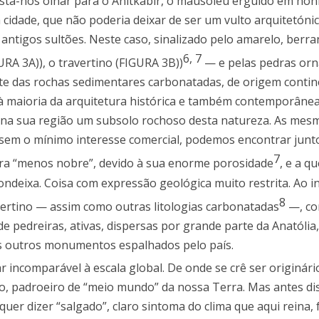
resta-nos olhar para o Anitkabir, o mausoléu erguido em hon
da cidade, que não poderia deixar de ser um vulto arquitetóni
ntigos sultões. Neste caso, sinalizado pelo amarelo, berra
6
,
7
A 3A)), o travertino (FIGURA 3B))
— e pelas pedras orn
rte das rochas sedimentares carbonatadas, de origem contin
à maioria da arquitetura histórica e também contemporâne
m na sua região um subsolo rochoso desta natureza. As mes
e sem o mínimo interesse comercial, podemos encontrar junt
7
ra “menos nobre”, devido à sua enorme porosidade
, e a q
ndeixa. Coisa com expressão geológica muito restrita. Ao in
8
ertino — assim como outras litologias carbonatadas
—, co
pedreiras, ativas, dispersas por grande parte da Anatólia,
os outros monumentos espalhados pelo país.
 incomparável à escala global. De onde se crê ser originári
ão, padroeiro de “meio mundo” da nossa Terra. Mas antes di
quer dizer “salgado”, claro sintoma do clima que aqui reina,