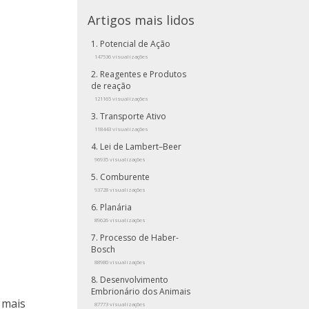
Artigos mais lidos
Potencial de Ação
147536 visualizações
Reagentes e Produtos
de reação
121165 visualizações
Transporte Ativo
118443 visualizações
Lei de Lambert–Beer
96935 visualizações
Comburente
93728 visualizações
Planária
89626 visualizações
Processo de Haber-
Bosch
88980 visualizações
Desenvolvimento
Embrionário dos Animais
 mais
87773 visualizações