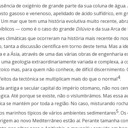
sência de oxigénio de grande parte da sua coluna de água. 
sto gasoso e venenoso, apelidado de ácido sulfídrico, em g
. Um mar que tem uma história evolutiva muito recente, ab
 bíblicos — como é o caso do grande
Dilúvio
e da sua Arca de
es climáticas que ocorreram na história mais recente do no
, tanta a discussão científica em torno deste tema. Mas a i
 e a Ásia, através de uma das várias obras de engenharia ex
r uma geologia extraordinariamente variada e complexa, a c
ozoico mas, para quem não conhece, de difícil discernimento.
4
eitos da tectónica se multiplicam mais do que o normal
.
” da antiga e secular capital do império otomano, não nos c
ógica. Até porque se existe, não o vislumbrámos. Mas essa a
ca se mantém por toda a região. No caso, misturando rocha
5
ntos marinhos típicos de vários ambientes sedimentares
. Os
origem ao novo Mediterrâneo estão aí. Perante tamanha co