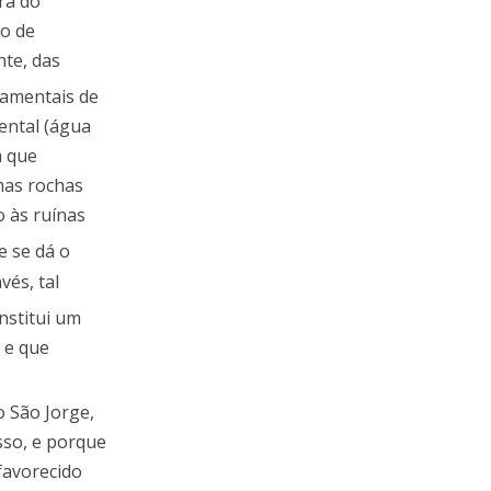
ra do
co de
nte, das
amentais de
ental (água
a que
mas rochas
o às ruínas
ue se dá o
vés, tal
nstitui um
 e que
o São Jorge,
sso, e porque
 favorecido