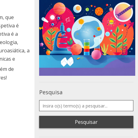
m, que
spetiva é
tiva é a
eologia,
roasiática, a
nicas e
lém de
es!
Pesquisa
Pesquisar