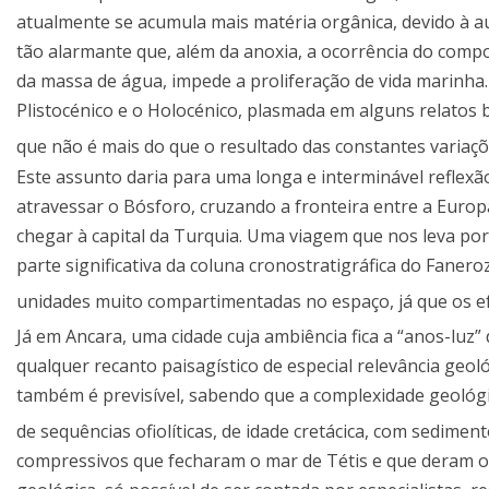
atualmente se acumula mais matéria orgânica, devido à au
tão alarmante que, além da anoxia, a ocorrência do compo
da massa de água, impede a proliferação de vida marinha
Plistocénico e o Holocénico, plasmada em alguns relatos
que não é mais do que o resultado das constantes variaçõ
Este assunto daria para uma longa e interminável reflexão
atravessar o Bósforo, cruzando a fronteira entre a Europa
chegar à capital da Turquia. Uma viagem que nos leva po
parte significativa da coluna cronostratigráfica do Faner
unidades muito compartimentadas no espaço, já que os ef
Já em Ancara, uma cidade cuja ambiência fica a “anos-luz
qualquer recanto paisagístico de especial relevância geol
também é previsível, sabendo que a complexidade geológi
de sequências ofiolíticas, de idade cretácica, com sedime
compressivos que fecharam o mar de Tétis e que deram 