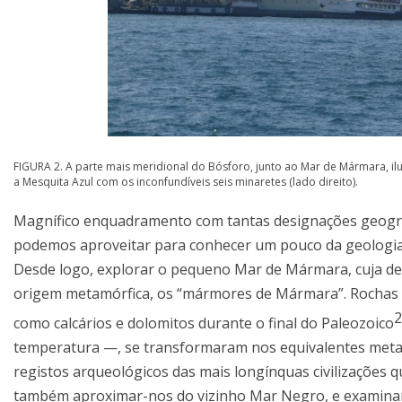
FIGURA 2. A parte mais meridional do Bósforo, junto ao Mar de Mármara, ilu
a Mesquita Azul com os inconfundíveis seis minaretes (lado direito).
Magnífico enquadramento com tantas designações geográfi
podemos aproveitar para conhecer um pouco da geologia
Desde logo, explorar o pequeno Mar de Mármara, cuja d
origem metamórfica, os “mármores de Mármara”. Rochas 
2
como calcários e dolomitos durante o final do Paleozoico
temperatura —, se transformaram nos equivalentes metam
registos arqueológicos das mais longínquas civilizações 
também aproximar-nos do vizinho Mar Negro, e examinar 