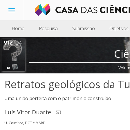
Toggle
navigation
Home
Pesquisa
Submissão
Objetivos
Ciê
Volum
Retratos geológicos da T
Uma união perfeita com o património construído
Luís Vítor Duarte
📧
U. Coimbra, DCT e MARE