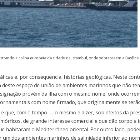
strando a colina europeia da cidade de Istambul, onde sobressaem a Basílica 
cas e, por consequência, histórias geológicas. Neste cont
 deste espaço de união de ambientes marinhos que não tem
esignação provém da ilha com o mesmo nome, onde ocorrem
ornamentais com nome firmado, que originalmente se terã
e que, com o tempo — o mesmo é dizer, sob efeitos da pre
órficos, de grande interesse comercial e que dão corpo a
que habitaram o Mediterrâneo oriental. Por outro lado, pod
um dos ambientes marinhos de salinidade inferior ao norm