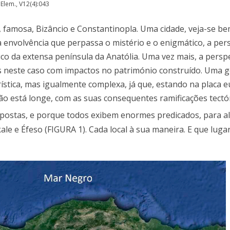
 Elem., V12(4):043
 famosa, Bizâncio e Constantinopla. Uma cidade, veja-se be
a envolvência que perpassa o mistério e o enigmático, a per
o da extensa península da Anatólia. Uma vez mais, a perspe
as neste caso com impactos no património construído. Uma g
stica, mas igualmente complexa, já que, estando na placa eu
 não está longe, com as suas consequentes ramificações tectó
ropostas, e porque todos exibem enormes predicados, para a
 e Éfeso (FIGURA 1). Cada local à sua maneira. E que lugar