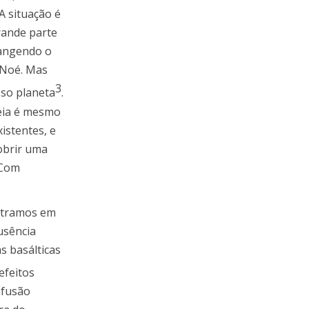
A situação é
rande parte
rangendo o
 Noé. Mas
3
sso planeta
.
deia é mesmo
istentes, e
obrir uma
 Com
entramos em
usência
s basálticas
 efeitos
nfusão