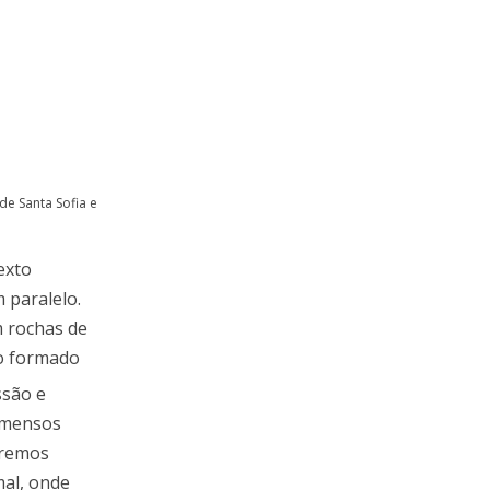
de Santa Sofia e
exto
 paralelo.
 rochas de
o formado
ssão e
 imensos
eremos
al, onde