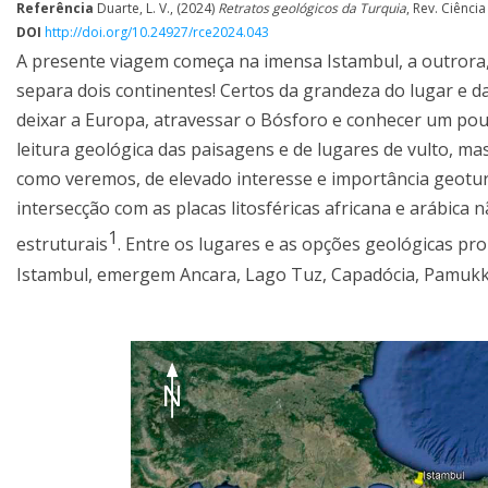
Referência
Duarte, L. V., (2024)
Retratos geológicos da Turquia
, Rev. Ciência
DOI
http://doi.org/10.24927/rce2024.043
A presente viagem começa na imensa Istambul, a outrora,
separa dois continentes! Certos da grandeza do lugar e d
deixar a Europa, atravessar o Bósforo e conhecer um pouc
leitura geológica das paisagens e de lugares de vulto, m
como veremos, de elevado interesse e importância geoturí
intersecção com as placas litosféricas africana e arábica
1
estruturais
. Entre os lugares e as opções geológicas p
Istambul, emergem Ancara, Lago Tuz, Capadócia, Pamukkale