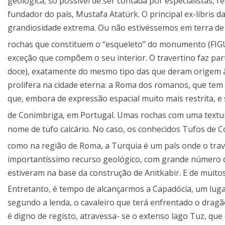
geológica, só possível de ser contada por especialistas, 
fundador do país, Mustafa Atatürk. O principal ex-libris 
grandiosidade extrema. Ou não estivéssemos em terra de a
rochas que constituem o “esqueleto” do monumento (FIGUR
exceção que compõem o seu interior. O travertino faz pa
doce), exatamente do mesmo tipo das que deram origem 
prolifera na cidade eterna: a Roma dos romanos, que te
que, embora de expressão espacial muito mais restrita, 
de Conimbriga, em Portugal. Umas rochas com uma textu
nome de tufo calcário. No caso, os conhecidos Tufos de Co
como na região de Roma, a Turquia é um país onde o trav
importantíssimo recurso geológico, com grande número de 
estiveram na base da construção de Anitkabir. E de muit
Entretanto, é tempo de alcançarmos a Capadócia, um lugar
segundo a lenda, o cavaleiro que terá enfrentado o drag
é digno de registo, atravessa- se o extenso lago Tuz, que 