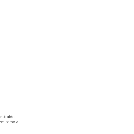
onstruído
 bem como a