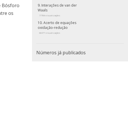
e Bósforo
Interações de van der
Waals
ntre os
77784 visualizações
Acerto de equações
oxidação-redução
66377 visualizações
Números já publicados