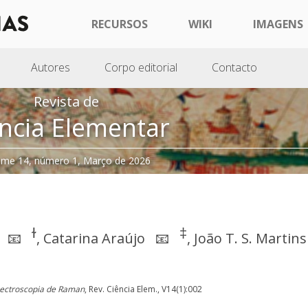
RECURSOS
WIKI
IMAGENS
Autores
Corpo editorial
Contacto
Revista de
ncia Elementar
ume 14, número 1, Março de 2026
ɫ
‡
,
Catarina Araújo
,
João T. S. Martins
📧
📧
ectroscopia de Raman
, Rev. Ciência Elem., V14(1):002