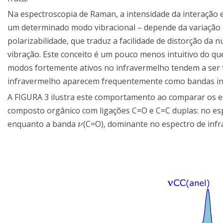
Na espectroscopia de Raman, a intensidade da interação e
um determinado modo vibracional – depende da variação d
polarizabilidade, que traduz a facilidade de distorção da 
vibração. Este conceito é um pouco menos intuitivo do qu
modos fortemente ativos no infravermelho tendem a ser
infravermelho aparecem frequentemente como bandas in
A FIGURA 3 ilustra este comportamento ao comparar os e
composto orgânico com ligações C=O e C=C duplas: no e
enquanto a banda
(C=O), dominante no espectro de infr
ν
ν