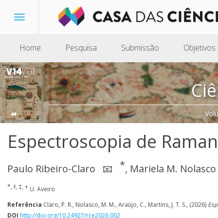
Toggle
navigation
Home
Pesquisa
Submissão
Objetivos
Ciê
Vol
Espectroscopia de Raman
*
Paulo Ribeiro-Claro
,
Mariela M. Nolasco
📧
*, ɫ, ‡, +
U. Aveiro
Referência
Claro, P. R., Nolasco, M. M., Araújo, C., Martins, J. T. S., (2026)
Esp
DOI
http://doi.org/10.24927/rce2026.002