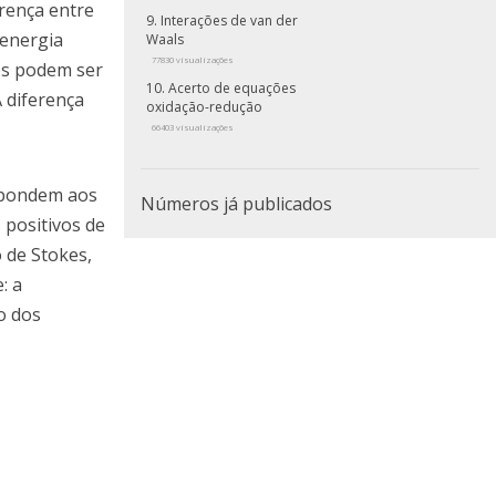
rença entre
Interações de van der
 energia
Waals
77830 visualizações
tes podem ser
Acerto de equações
A diferença
oxidação-redução
e
66403 visualizações
espondem aos
Números já publicados
 positivos de
 de Stokes,
: a
o dos