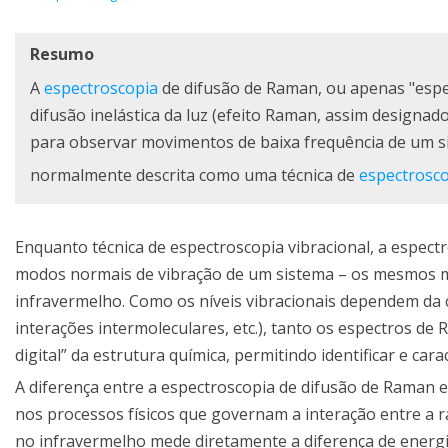
Resumo
A
espectroscopia
de difusão de Raman, ou apenas "esp
difusão inelástica da luz (efeito Raman, assim design
para observar movimentos de baixa frequência de um sis
normalmente descrita como uma técnica de
espectrosco
Enquanto técnica de espectroscopia vibracional, a espec
modos normais de vibração de um sistema – os mesmos m
infravermelho. Como os níveis vibracionais dependem da c
interações intermoleculares, etc.), tanto os espectros
digital” da estrutura química, permitindo identificar e car
A diferença entre a espectroscopia de difusão de Raman e
nos processos físicos que governam a interação entre a ra
no infravermelho mede diretamente a diferença de energia