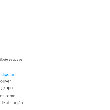
 (Note-se que os
dipolar
houver
o grupo
icos como
 de absorção