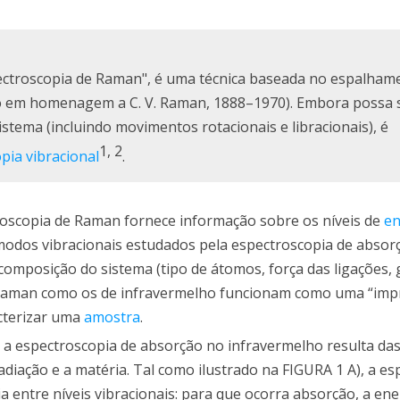
ectroscopia de Raman", é uma técnica baseada no espalham
ado em homenagem a C. V. Raman, 1888–1970). Embora possa 
tema (incluindo movimentos rotacionais e libracionais), é
1, 2
pia vibracional
.
troscopia de Raman fornece informação sobre os níveis de
en
odos vibracionais estudados pela espectroscopia de absor
omposição do sistema (tipo de átomos, força das ligações, 
 de Raman como os de infravermelho funcionam como uma “im
acterizar uma
amostra
.
 a espectroscopia de absorção no infravermelho resulta das
diação e a matéria. Tal como ilustrado na FIGURA 1 A), a es
 entre níveis vibracionais: para que ocorra absorção, a ene