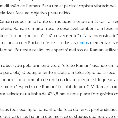
m difusão de Raman. Para um espectroscopista vibracional, 
lativas face ao objetivo pretendido.
e Raman requer uma fonte de radiação monocromática – a fr
efeito Raman é muito fraco, é desejável também um feixe i
sticas “monocromático”, “não divergente” e “alta intensidad
 ainda a coerência do feixe – todas as
ondas
elementares e
tempo. Por esta razão, os espectrómetros de Raman utiliza
an observou pela primeira vez o “efeito Raman” usando um fe
ria paralela). O equipamento incluía um telescópio para recol
lecionar o comprimento de onda da luz incidente e bloquear a
primeiro “espectro de Raman” foi obtido por C. V. Raman c
ara selecionar a linha de 435,8 nm e uma placa fotográfica 
áticas (por exemplo, tamanho do foco do feixe, profundidade
tre outras), mas há uma que merece destaque: quando
ν
é el