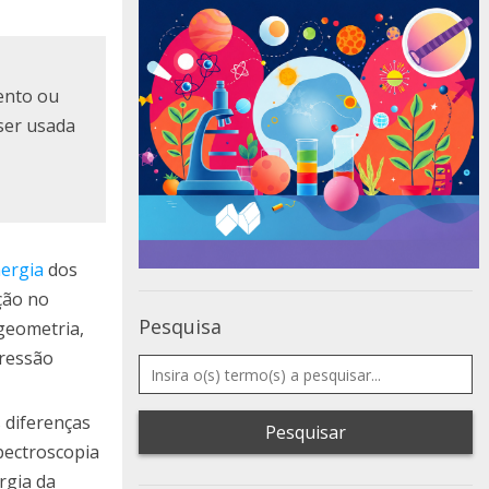
ento ou
ser usada
ergia
dos
ção no
Pesquisa
geometria,
pressão
 diferenças
Pesquisar
pectroscopia
rgia da