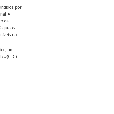
fundidos por
nal. A
go da
é que os
síveis no
ico, um
do
(C=C),
ν
ν