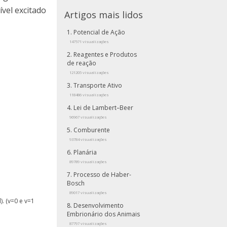
ível excitado
Artigos mais lidos
Potencial de Ação
147571 visualizações
Reagentes e Produtos
de reação
121205 visualizações
Transporte Ativo
118486 visualizações
Lei de Lambert–Beer
96967 visualizações
Comburente
93784 visualizações
Planária
89789 visualizações
Processo de Haber-
Bosch
89017 visualizações
. (v=0 e v=1
Desenvolvimento
Embrionário dos Animais
87797 visualizações