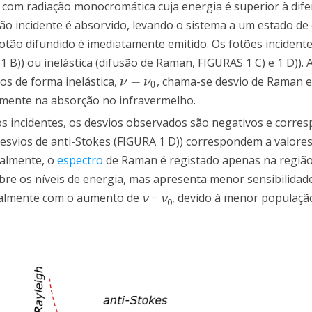
 com radiação monocromática cuja energia é superior à dife
tão incidente é absorvido, levando o sistema a um estado de
o fotão difundido é imediatamente emitido. Os fotões inciden
1 B)) ou inelástica (difusão de Raman, FIGURAS 1 C) e 1 D)). 
−
dos de forma inelástica,
, chama-se desvio de Raman 
ν
−
ν
0
ν
ν
0
amente na absorção no infravermelho.
s incidentes, os desvios observados são negativos e corr
desvios de anti-Stokes (FIGURA 1 D)) correspondem a valores
malmente, o
espectro
de Raman é registado apenas na região
re os níveis de energia, mas apresenta menor sensibilidade
cialmente com o aumento de
ν
−
ν
, devido à menor populaçã
0