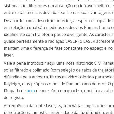
sistema são diferentes em absorção no infravermelho e e
entre estas técnicas deve basear-se nas suas vantagens re
De acordo com a descrição anterior, a espectroscopia d
em relação à qual são medidos os desvios Raman. Como o 
idealmente com trajetória pouco divergente. As caracterí
quase perfeitamente a radiação LASER (o LASER acrescenta
mantêm uma diferença de fase constante no espaço e no 
laser.
Vale a pena introduzir aqui uma nota histórica: C. V. Ram
solar filtrado e colimado (com seleção de raios de trajetó
difundida pela amostra, filtros de vidro colorido para se
Rayleigh, e os próprios olhos de Raman como detetor. O 
lâmpada de
arco
de mercúrio em quartzo, um filtro azul p
de registo.
A frequência da fonte laser,
ν
, tem várias implicações pr
0
penetração na amostra, intensidade da luz difundida, en