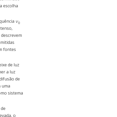
a escolha
equência
ν
0
ntenso,
e” descrevem
mitidas
m fontes
ixe de luz
her a luz
 difusão de
om uma
como sistema
 de
evada, o