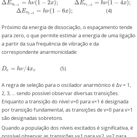
Δ
=
(
1
−
2
)
;
Δ
=
(
1
−
4
)
;
Δ
E
v
0
→
1
=
h
ν
(
1
−
2
x
)
;
Δ
E
v
1
→
2
=
h
ν
(
1
−
4
x
)
;
E
h
ν
x
E
h
ν
x
v
v
0
→
1
1
→
2
Δ
=
(
1
−
6
)
;
(4)
Δ
E
v
2
→
3
=
h
ν
(
1
−
6
x
)
;
E
h
ν
x
v
2
→
3
Próximo da energia de dissociação, o espaçamento tende
para zero, o que permite estimar a energia de uma ligação
a partir da sua frequência de vibração e da
correspondente anarmonicidade:
=
/
4
(5)
D
e
=
h
ν
/
4
x
e
D
h
ν
x
e
e
A regra de seleção para o oscilador anarmónico é Δv = 1,
2, 3, … sendo possível observar diversas transições.
Enquanto a transição do nível v=0 para v=1 é designada
por transição fundamental, as transições de v=0 para v>1
são designadas sobretons.
Quando a população dos níveis excitados é significativa, é
possível observar as transições v=1 para v=2, v=2 para