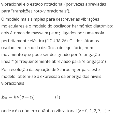
vibracional e o estado rotacional (por vezes abreviadas
para “transições roto-vibracionais”).
O modelo mais simples para descrever as vibrações
moleculares é o modelo do oscilador harmónico diatómico:
dois átomos de massa m
e m
, ligados por uma mola
1
2
perfeitamente elástica (FIGURA 2A). Os dois átomos
oscilam em torno da distância de equilíbrio, num
movimento que pode ser designado por “elongação
linear” (e frequentemente abreviado para “elongação”).
Por resolução da equação de Schrödinger para este
modelo, obtém-se a expressão da energia dos níveis
vibracionais
=
(
+
)
(1)
E
v
=
h
ν
(
v
+
½
)
E
h
ν
v
½
v
onde v é o número quântico vibracional (v = 0, 1, 2, 3, …) e