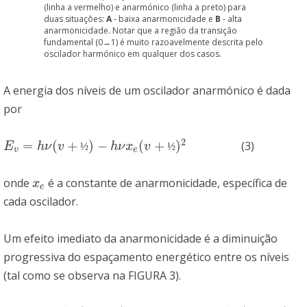
(linha a vermelho) e anarmónico (linha a preto) para
duas situações:
A
- baixa anarmonicidade e
B
- alta
anarmonicidade. Notar que a região da transição
fundamental (0→1) é muito razoavelmente descrita pelo
oscilador harmónico em qualquer dos casos.
A energia dos níveis de um oscilador anarmónico é dada
por
2
=
(
+
)
−
(
+
)
(3)
E
v
=
h
ν
(
v
+
½
)
−
h
ν
x
e
(
v
+
½
)
2
E
h
ν
v
½
h
ν
x
v
½
v
e
onde
é a constante de anarmonicidade, específica de
x
e
x
e
cada oscilador.
Um efeito imediato da anarmonicidade é a diminuição
progressiva do espaçamento energético entre os níveis
(tal como se observa na FIGURA 3).