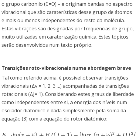
o grupo carbonilo (C=O) – e originam bandas no espectro
vibracional que são caraterísticas desse grupo de átomos
e mais ou menos independentes do resto da molécula.
Estas vibrações são designadas por frequências de grupo,
muito utilizadas em caraterização química. Estes tópicos
serão desenvolvidos num texto próprio.
Transições roto-vibracionais numa abordagem breve
Tal como referido acima, é possível observar transições
vibracionais (Δv = 1, 2, 3 …) acompanhadas de transições
rotacionais (ΔJ= 1). Considerando estes graus de liberdade
como independentes entre si, a energia dos níveis num
oscilador diatómico é dada simplesmente pela soma da
equação (3) com a equação do rotor diatómico:
2
2
(
+
)
+
(
+
1
)
−
[
(
+
)
+
E
v
,
J
h
ν
(
v
+
½
)
+
B
J
(
J
+
1
)
−
[
h
ν
x
e
(
v
+
½
)
2
+
D
J
2
(
J
+
1
)
2
]
E
h
ν
v
½
B
J
J
h
ν
x
v
½
D
J