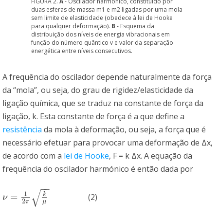
FIGURA 2.
A
- Oscilador harmónico, constituído por
duas esferas de massa m1 e m2 ligadas por uma mola
sem limite de elasticidade (obedece à lei de Hooke
para qualquer deformação).
B
- Esquema da
distribuição dos níveis de energia vibracionais em
função do número quântico v e valor da separação
energética entre níveis consecutivos.
A frequência do oscilador depende naturalmente da força
da “mola”, ou seja, do grau de rigidez/elasticidade da
ligação química, que se traduz na constante de força da
ligação, k. Esta constante de força é a que define a
resistência
da mola à deformação, ou seja, a força que é
necessário efetuar para provocar uma deformação de Δx,
de acordo com a
lei de Hooke
, F = k Δx. A equação da
frequência do oscilador harmónico é então dada por
−
−
√
1
k
=
(2)
ν
=
1
2
π
k
μ
ν
2
μ
π