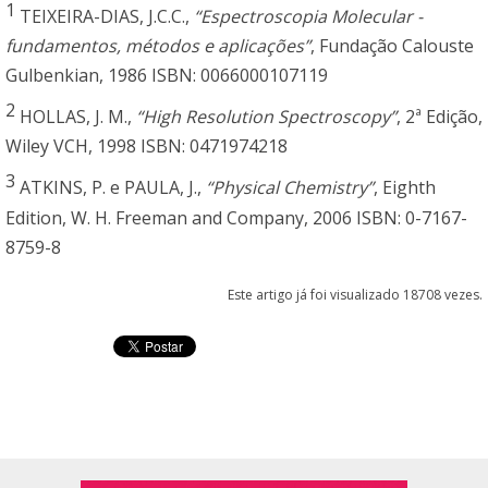
1
TEIXEIRA-DIAS, J.C.C.,
“Espectroscopia Molecular -
fundamentos, métodos e aplicações”
, Fundação Calouste
Gulbenkian, 1986 ISBN: 0066000107119
2
HOLLAS, J. M.,
“High Resolution Spectroscopy”
, 2ª Edição,
Wiley VCH, 1998 ISBN: 0471974218
3
ATKINS, P. e PAULA, J.,
“Physical Chemistry”
, Eighth
Edition, W. H. Freeman and Company, 2006 ISBN: 0-7167-
8759-8
Este artigo já foi visualizado 18708 vezes.