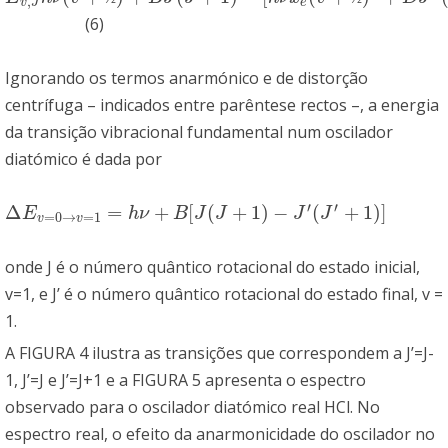
,
v
J
e
(6)
Ignorando os termos anarmónico e de distorção
centrífuga – indicados entre parêntese rectos –, a energia
da transição vibracional fundamental num oscilador
diatómico é dada por
′
′
Δ
=
+
[
(
+
1
)
−
(
+
1
)
]
Δ
E
v
=
0
→
v
=
1
=
h
ν
+
B
[
J
(
J
+
1
)
−
J
′
(
J
′
+
1
)
]
E
h
ν
B
J
J
J
J
=
0
→
=
1
v
v
onde J é o número quântico rotacional do estado inicial,
v=1, e J’ é o número quântico rotacional do estado final, v =
1.
A FIGURA 4 ilustra as transições que correspondem a J’=J-
1, J’=J e J’=J+1 e a FIGURA 5 apresenta o espectro
observado para o oscilador diatómico real HCl. No
espectro real, o efeito da anarmonicidade do oscilador no