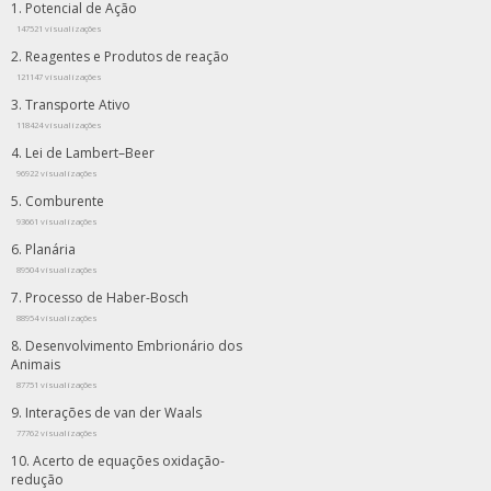
Potencial de Ação
147521 visualizações
Reagentes e Produtos de reação
121147 visualizações
Transporte Ativo
118424 visualizações
Lei de Lambert–Beer
96922 visualizações
Comburente
93661 visualizações
Planária
89504 visualizações
Processo de Haber-Bosch
88954 visualizações
Desenvolvimento Embrionário dos
Animais
87751 visualizações
Interações de van der Waals
77762 visualizações
Acerto de equações oxidação-
redução