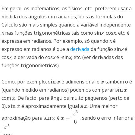
Em geral, os matemáticos, os físicos, etc., preferem usar a
medida dos ângulos em radianos, pois as fórmulas do
Cálculo são mais simples quando a variável independente
x
nas funções trigonométricas tais como
sin
x
,
cos
x
, etc. é
expressa em radianos. Por exemplo, só quando
x
é
expresso em radianos é que a
derivada
da função
sin
x
é
cos
x
, a derivada do
cos
x
é -
sin
x
, etc. (ver derivadas das
funções trigonométricas).
sin
Como, por exemplo,
é adimensional e
também o é
sin
x
x
x
x
sin
(quando medido em radianos) podemos comparar
sin
x
x
com
. De facto, para ângulos muito pequenos (perto de
x
x
sin
0),
é aproximadamente igual a
. Uma melhor
sin
x
x
x
x
3
x
sin
−
aproximação para
é
, sendo o erro inferior a
sin
x
x
−
x
3
6
x
x
6
5
x
.
x
5
120