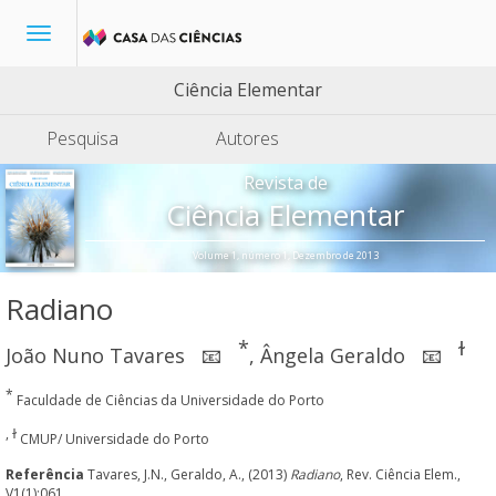
Toggle
navigation
Ciência Elementar
Pesquisa
Autores
Revista de
Ciência Elementar
Volume 1, número 1, Dezembro de 2013
Radiano
*
ɫ
João Nuno Tavares
,
Ângela Geraldo
📧
📧
*
Faculdade de Ciências da Universidade do Porto
, ɫ
CMUP/ Universidade do Porto
Referência
Tavares, J.N., Geraldo, A., (2013)
Radiano
, Rev. Ciência Elem.,
V1(1):061