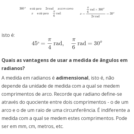
π
o
360
2
rad
está para
assim como
360
o
2
π
rad
π
o
rad
×
360
π
6
rad
o
está para
:
=
=
30
x
x
π
6
rad
x
=
π
6
rad
x
×
360
o
2
π
rad
=
30
o
6
2
rad
π
isto é:
π
π
o
45
=
rad
,
rad
=
30
45
º
=
π
4
rad
,
π
6
rad
=
30
o
º
4
6
Quais as vantagens de usar a medida de ângulos em
radianos?
A medida em radianos é
adimensional
, isto é, não
depende da unidade de medida com a qual se medem
comprimentos de arco. Recorde que radiano define-se
através do quociente entre dois comprimentos - o de um
arco e o de um raio de uma circunferência. É indiferente a
medida com a qual se medem estes comprimentos. Pode
ser em mm, cm, metros, etc.