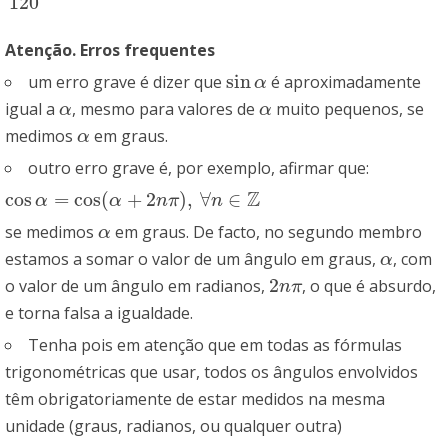
120
Atenção. Erros frequentes
sin
um erro grave é dizer que
é aproximadamente
sin
α
α
igual a
, mesmo para valores de
muito pequenos, se
α
α
α
α
medimos
em graus.
α
α
outro erro grave é, por exemplo, afirmar que:
Z
cos
=
cos
(
+
2
)
,
∀
∈
cos
α
=
cos
(
α
+
2
n
π
)
,
∀
n
∈
Z
α
α
n
π
n
se medimos
em graus. De facto, no segundo membro
α
α
estamos a somar o valor de um ângulo em graus,
, com
α
α
2
o valor de um ângulo em radianos,
, o que é absurdo,
2
n
π
n
π
e torna falsa a igualdade.
Tenha pois em atenção que em todas as fórmulas
trigonométricas que usar, todos os ângulos envolvidos
têm obrigatoriamente de estar medidos na mesma
unidade (graus, radianos, ou qualquer outra)