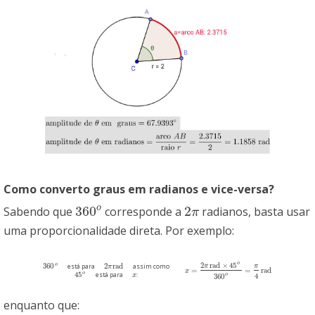
Como converto graus em radianos e vice-versa?
360
2
o
Sabendo que
corresponde a
radianos, basta usar
360
o
2
π
π
uma proporcionalidade direta. Por exemplo:
o
2
rad
×
45
o
360
2
rad
π
π
está para
assim como
360
o
2
π
rad
π
=
=
rad
x
=
2
π
rad
x
×
45
o
360
o
=
π
4
rad
o
45
está para
:
45
o
x
x
4
o
360
enquanto que: