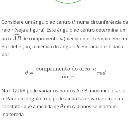
Considere um ângulo ao centro
, numa circunferência de
θ
θ
raio r (veja a figura). Este ângulo ao centro determina um
ˆ
arco
de comprimento
(medido por exemplo em cm).
A
B
^
a
A
B
a
Por definição, a medida do ângulo
em radianos é dada
θ
θ
por
comprimento do arco
a
=
θ
=
comprimento do arco
a
raio
r
r
a
d
θ
r
a
d
raio
r
Na FIGURA pode variar os pontos A e B, mudando o arco
a. Para um ângulo fixo, pode ainda fazer variar o raio r e
constatar que a medida de
em radianos se mantem
θ
θ
inalterada.