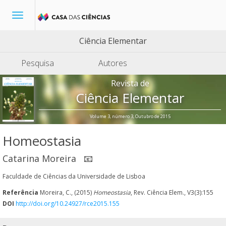
Toggle
navigation
Ciência Elementar
Pesquisa
Autores
Revista de
Ciência Elementar
Volume 3, número 3, Outubro de 2015
Homeostasia
Catarina Moreira
📧
Faculdade de Ciências da Universidade de Lisboa
Referência
Moreira, C., (2015)
Homeostasia
, Rev. Ciência Elem., V3(3):155
DOI
http://doi.org/10.24927/rce2015.155