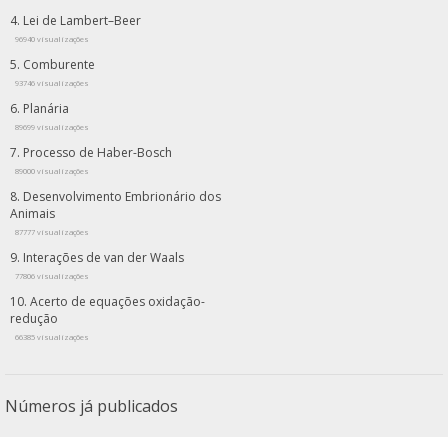
Lei de Lambert–Beer
96940 visualizações
Comburente
93746 visualizações
Planária
89699 visualizações
Processo de Haber-Bosch
89000 visualizações
Desenvolvimento Embrionário dos
Animais
87777 visualizações
Interações de van der Waals
77806 visualizações
Acerto de equações oxidação-
redução
66385 visualizações
Números já publicados