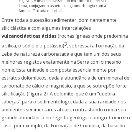
Figura 1. A imagem clássica do miradouro da Serra da
Leba, conjugando aspetos da geomorfologia com a
famosa “Estrada da Leba”.
Entre toda a sucessão sedimentar, dominantemente
siliciclástica e com algumas intercalações
vulcanoclásticas ácidas
(rochas ígneas onde predomina
3
a sílica, o sódio e o potássio)
, sobressai a Formação da
Leba de natureza carbonatada e que tem um dos seus
melhores registos exatamente na Serra com o mesmo
nome. Esta unidade é composta essencialmente por
estratos dolomíticos, dada a abundância de um mineral de
carbonato de cálcio e magnésio, a que se sobrepõe forte
silicificação (Figura 2). A dolomite, que é um “quebra-
cabeças” para o sedimentólogo, dada a sua raridade nos
ambientes sedimentares atuais, contrastando com a sua
grande abundância no registo geológico antigo. Como é o
caso, por exemplo, da Formação de Coimbra, da base do