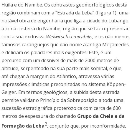
Huíla e do Namibe. Os contrastes geomorfológicos desta
região combinam com a “Estrada da Leba” (Figura 1), uma
notável obra de engenharia que liga a cidade do Lubango
à zona costeira do Namibe, região que se faz representar
com a sua exclusiva
Welwitschia mirabilis
, e os não menos
famosos caranguejos que dão nome à antiga Moçâmedes
e deliciam os paladares mais exigentes! Este, é um
percurso com um desnível de mais de 2000 metros de
altitude, serpenteado na sua parte mais somital, e que,
até chegar à margem do Atlântico, atravessa várias
impressões climáticas preconizadas no sistema Köppen-
Geiger. Em termos geológicos, a subida desta estrada
permite validar o Princípio da Sobreposição a toda uma
sucessão estratigráfica proterozoica com cerca de 600
metros de espessura do chamado
Grupo da Chela e da
2
Formação da Leba
, conjunto que, por inconformidade,