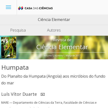
Toggle
navigation
Ciência Elementar
Pesquisa
Autores
Revista de
Ciência Elementar
Volume 5, número 1, Março de 2017
Humpata
Do Planalto da Humpata (Angola) aos micróbios do fundo
do mar
Luís Vítor Duarte
📧
MARE — Departamento de Ciências da Terra, Faculdade de Ciências e