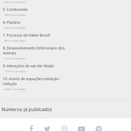
96874 visualizações
Comburente
93576 visualizações
Planária
89331 visualizações
Processo de Haber-Bosch
88911 visualizações
Desenvolvimento Embrionário dos
Animais
87715 visualizações
Interações de van der Waals
77729 visualizações
Acerto de equações oxidação-
redução
66348 visualizações
Números já publicados