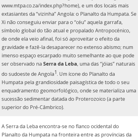
www.mtpa.co.za/index.php?home
), e um dos locais mais
extasiantes da “vizinha” Angola: o Planalto da Humpata. Se
Xi não conseguiu enviar para o “céu” aquela garrafa,
símbolo global do tão atual e propalado Antropocénico,
de onde ela veio afinal, foi só aproveitar o efeito da
gravidade e fazê-la desaparecer no extenso abismo; num
imenso espaço escarpado muito semelhante ao que pode
ser observado na
Serra da Leba
, uma das “jóias” naturais
1
do sudoeste de Angola
. Um ícone do Planalto da
Humpata pela grandiosidade paisagística de todo o seu
enquadramento geomorfológico, onde se materializa uma
sucessão sedimentar datada do Proterozoico (a parte
superior do Pré-Câmbrico).
A Serra da Leba encontra-se no flanco ocidental do
Planalto da Humpata na fronteira entre as províncias da