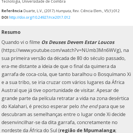
Tecnologia, Universidade de Coimbra
Referência
Duarte, L.V., (2017)
Humpata
, Rev. Ciência Elem., V5(1):012
DOI
http://doi.org/10.24927/rce2017.012
Resumo
Quando vi o filme
Os Deuses Devem Estar Loucos
(
https://www.youtube.com/watch?v=NUmb3Mn6WVg
), na
sua primeira versão da década de 80 do século passado,
era-me distante a ideia de que o final da quimera da
garrafa de coca-cola, que tanto baralhou o Bosquímano Xi
e a sua tribo, se iria cruzar com vários lugares da África
Austral que já tive oportunidade de visitar. Apesar de
grande parte da película retratar a vida na zona desértica
do Kalahari, é preciso esperar pelo
the end
para que se
descubram as semelhanças entre o lugar onde Xi decide
desenvincilhar-se da dita garrafa, concretamente no
nordeste da África do Sul (
região de Mpumalanga
;