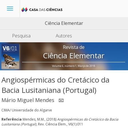
Toggle
navigation
Ciência Elementar
Pesquisa
Autores
Revista de
Ciência Elementar
Volume 6, número 1, Março de 2018
Angiospérmicas do Cretácico da
Bacia Lusitaniana (Portugal)
Mário Miguel Mendes
📧
CIMA/ Universidade do Algarve
Referência
Mendes, M.M., (2018)
Angiospérmicas do Cretácico da Bacia
Lusitaniana (Portugal)
, Rev. Ciência Elem., V6(1):011