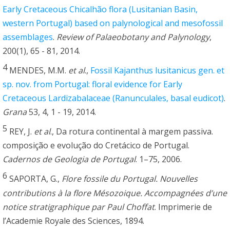
Early Cretaceous Chicalhão flora (Lusitanian Basin,
western Portugal) based on palynological and mesofossil
assemblages
.
Review of Palaeobotany and Palynology
,
200(1), 65 - 81, 2014.
4
MENDES, M.M.
et al
.,
Fossil Kajanthus lusitanicus gen. et
sp. nov. from Portugal: floral evidence for Early
Cretaceous Lardizabalaceae (Ranunculales, basal eudicot)
.
Grana
53, 4, 1 - 19, 2014.
5
REY, J.
et al
., Da rotura continental à margem passiva.
composição e evolução do Cretácico de Portugal.
Cadernos de Geologia de Portugal
. 1–75, 2006.
6
SAPORTA, G.,
Flore fossile du Portugal. Nouvelles
contributions à la flore Mésozoique. Accompagnées d’une
notice stratigraphique par Paul Choffat
. Imprimerie de
l’Academie Royale des Sciences, 1894.