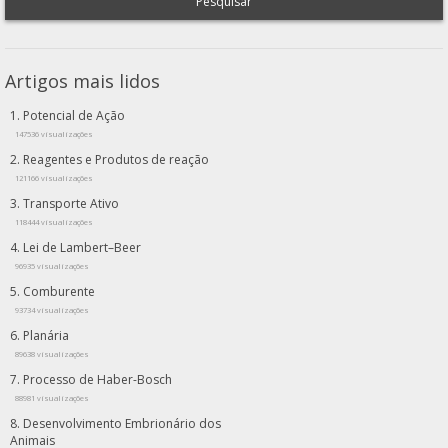
Pesquisar
Artigos mais lidos
Potencial de Ação
147536 visualizações
Reagentes e Produtos de reação
121166 visualizações
Transporte Ativo
118444 visualizações
Lei de Lambert–Beer
96935 visualizações
Comburente
93734 visualizações
Planária
89638 visualizações
Processo de Haber-Bosch
88981 visualizações
Desenvolvimento Embrionário dos
Animais