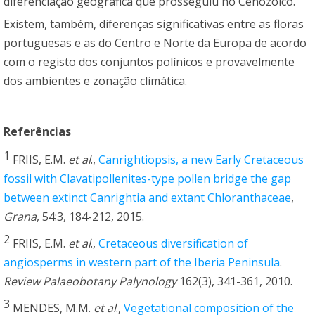
diferenciação geográfica que prosseguiu no Cenozoico.
Existem, também, diferenças significativas entre as floras
portuguesas e as do Centro e Norte da Europa de acordo
com o registo dos conjuntos polínicos e provavelmente
dos ambientes e zonação climática.
Referências
1
FRIIS, E.M.
et al
.,
Canrightiopsis, a new Early Cretaceous
fossil with Clavatipollenites-type pollen bridge the gap
between extinct Canrightia and extant Chloranthaceae
,
Grana
, 54:3, 184-212, 2015.
2
FRIIS, E.M.
et al
.,
Cretaceous diversification of
angiosperms in western part of the Iberia Peninsula
.
Review Palaeobotany Palynology
162(3), 341-361, 2010.
3
MENDES, M.M.
et al
.,
Vegetational composition of the