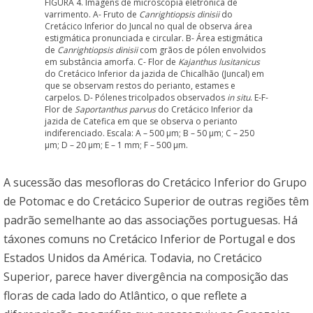
FIGURA 4. Imagens de microscopia eletrónica de
varrimento. A- Fruto de
Canrightiopsis dinisii
do
Cretácico Inferior do Juncal no qual de observa área
estigmática pronunciada e circular. B- Área estigmática
de
Canrightiopsis dinisii
com grãos de pólen envolvidos
em substância amorfa. C- Flor de
Kajanthus lusitanicus
do Cretácico Inferior da jazida de Chicalhão (Juncal) em
que se observam restos do perianto, estames e
carpelos. D- Pólenes tricolpados observados
in situ
. E-F-
Flor de
Saportanthus parvus
do Cretácico Inferior da
jazida de Catefica em que se observa o perianto
indiferenciado. Escala: A – 500 µm; B – 50 µm; C – 250
µm; D – 20 µm; E – 1 mm; F – 500 µm.
A sucessão das mesofloras do Cretácico Inferior do Grupo
de Potomac e do Cretácico Superior de outras regiões têm
padrão semelhante ao das associações portuguesas. Há
táxones comuns no Cretácico Inferior de Portugal e dos
Estados Unidos da América. Todavia, no Cretácico
Superior, parece haver divergência na composição das
floras de cada lado do Atlântico, o que reflete a