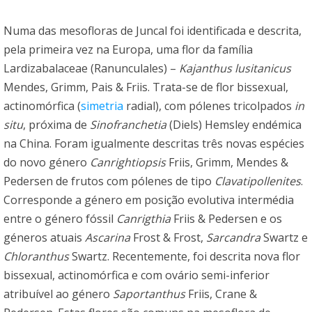
Numa das mesofloras de Juncal foi identificada e descrita,
pela primeira vez na Europa, uma flor da família
Lardizabalaceae (Ranunculales) –
Kajanthus lusitanicus
Mendes, Grimm, Pais & Friis. Trata-se de flor bissexual,
actinomórfica (
simetria
radial), com pólenes tricolpados
in
situ
, próxima de
Sinofranchetia
(Diels) Hemsley endémica
na China. Foram igualmente descritas três novas espécies
do novo género
Canrightiopsis
Friis, Grimm, Mendes &
Pedersen de frutos com pólenes de tipo
Clavatipollenites
.
Corresponde a género em posição evolutiva intermédia
entre o género fóssil
Canrigthia
Friis & Pedersen e os
géneros atuais
Ascarina
Frost & Frost,
Sarcandra
Swartz e
Chloranthus
Swartz. Recentemente, foi descrita nova flor
bissexual, actinomórfica e com ovário semi-inferior
atribuível ao género
Saportanthus
Friis, Crane &