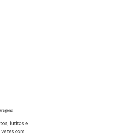
aragens.
os, lutitos e
r vezes com