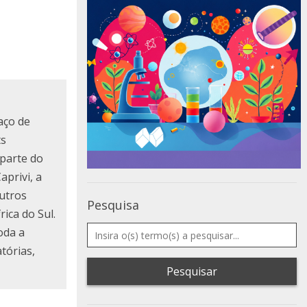
aço de
ts
 parte do
aprivi, a
utros
Pesquisa
ica do Sul.
oda a
tórias,
Pesquisar