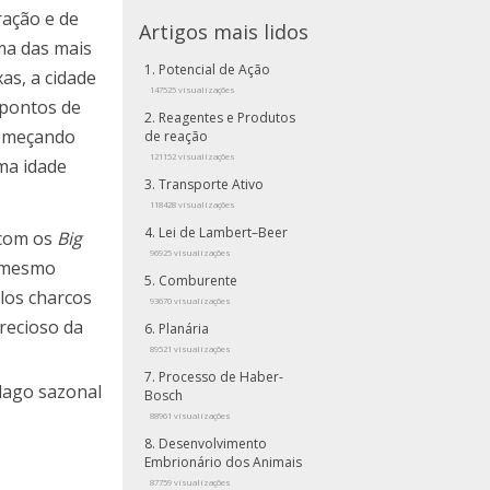
ração e de
Artigos mais lidos
ma das mais
Potencial de Ação
as, a cidade
147525 visualizações
 pontos de
Reagentes e Produtos
Começando
de reação
121152 visualizações
ma idade
Transporte Ativo
118428 visualizações
Lei de Lambert–Beer
 com os
Big
96925 visualizações
é mesmo
Comburente
plos charcos
93670 visualizações
recioso da
Planária
89521 visualizações
Processo de Haber-
 lago sazonal
Bosch
88961 visualizações
Desenvolvimento
Embrionário dos Animais
87759 visualizações