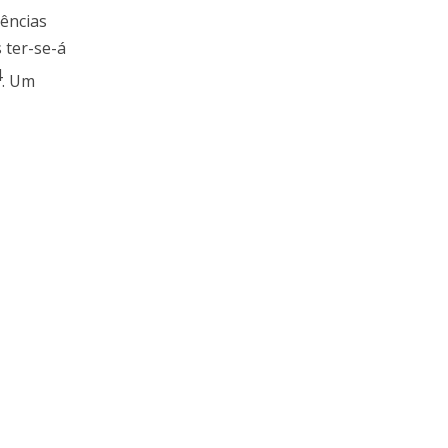
dências
 ter-se-á
4
. Um