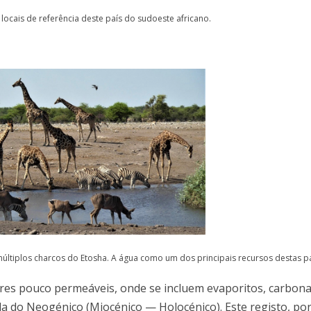
ocais de referência deste país do sudoeste africano.
últiplos charcos do Etosha. A água como um dos principais recursos destas p
es pouco permeáveis, onde se incluem evaporitos, carbonat
da do Neogénico (Miocénico — Holocénico). Este registo, po