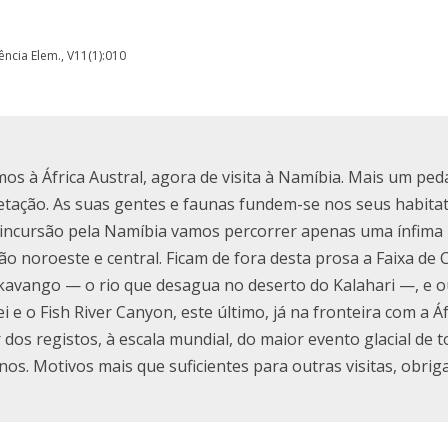
iência Elem., V11(1):010
amos à África Austral, agora de visita à Namíbia. Mais um ped
getação. As suas gentes e faunas fundem-se nos seus habita
ta incursão pela Namíbia vamos percorrer apenas uma ínfima
o noroeste e central. Ficam de fora desta prosa a Faixa de C
kavango — o rio que desagua no deserto do Kalahari —, e o
e o Fish River Canyon, este último, já na fronteira com a Áfr
os registos, à escala mundial, do maior evento glacial de t
nos. Motivos mais que suficientes para outras visitas, obriga