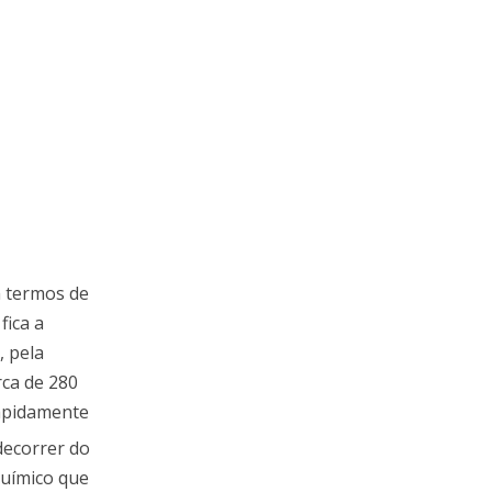
m termos de
fica a
, pela
rca de 280
rapidamente
decorrer do
químico que