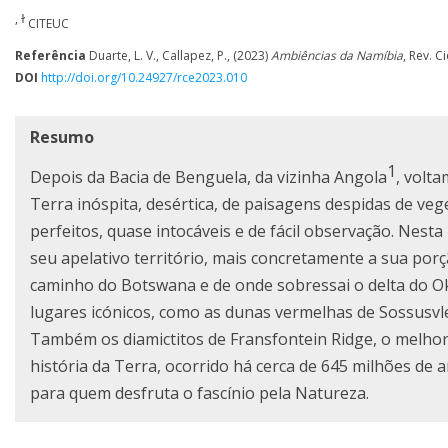
, ɫ
CITEUC
Referência
Duarte, L. V., Callapez, P., (2023)
Ambiências da Namíbia
, Rev. C
DOI
http://doi.org/10.24927/rce2023.010
Resumo
1
Depois da Bacia de Benguela, da vizinha Angola
, volt
Terra inóspita, desértica, de paisagens despidas de ve
perfeitos, quase intocáveis e de fácil observação. Nes
seu apelativo território, mais concretamente a sua porçã
caminho do Botswana e de onde sobressai o delta do O
lugares icónicos, como as dunas vermelhas de Sossusvlei 
Também os diamictitos de Fransfontein Ridge, o melhor d
história da Terra, ocorrido há cerca de 645 milhões de a
para quem desfruta o fascínio pela Natureza.