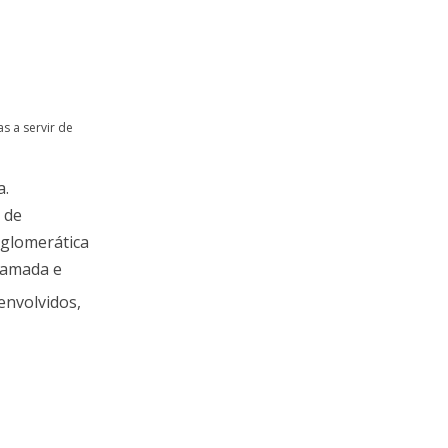
s a servir de
a.
 de
nglomerática
afamada e
envolvidos,