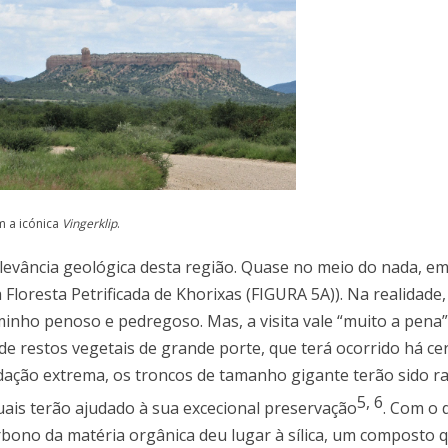
m a icónica
Vingerklip
.
levância geológica desta região. Quase no meio do nada, e
oresta Petrificada de Khorixas (FIGURA 5A)). Na realidade, 
inho penoso e pedregoso. Mas, a visita vale “muito a pena”
de restos vegetais de grande porte, que terá ocorrido há ce
ndação extrema, os troncos de tamanho gigante terão sido 
5
,
6
quais terão ajudado à sua excecional preservação
. Com o 
arbono da matéria orgânica deu lugar à sílica, um composto 