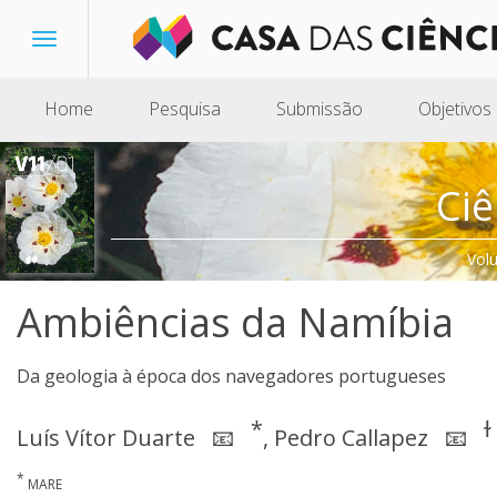
Toggle
navigation
Home
Pesquisa
Submissão
Objetivos
Ciê
Vol
Ambiências da Namíbia
Da geologia à época dos navegadores portugueses
*
ɫ
Luís Vítor Duarte
,
Pedro Callapez
📧
📧
*
MARE