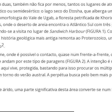
m duas, também não fica por menos, tantos os lugares de at
ico ou semidesértico: o lago seco do Etosha, que alberga u
morfologia do Vale de Ugab, a floresta petrificada de Khorix
, onde o deserto de areia encontra o Atlântico Sul com três
indo-se a visita no lugar de
Sandwich Harbour
(FIGURA 1). 
história geológica mais antiga remonta ao Proterozoico, u
2
o
.
ne, onde é possível o contacto, quase num frente-a-frente,
e andam por este tipo de paragens (FIGURA 2). A intenção 
 aqui vive, protegida, bastando para isso procurar os múlti
 torno do verão austral. A perpétua busca pelo bem mais p
e árido, uma parte significativa desta área converte-se num