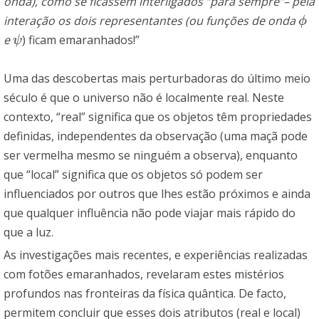
onda), como se ficassem interligados “para sempre”– pela
interação os dois representantes (ou funções de onda
ϕ
ϕ
e
) ficam emaranhados!”
ψ
ψ
Uma das descobertas mais perturbadoras do último meio
século é que o universo não é localmente real. Neste
contexto, “real” significa que os objetos têm propriedades
definidas, independentes da observação (uma maçã pode
ser vermelha mesmo se ninguém a observa), enquanto
que “local” significa que os objetos só podem ser
influenciados por outros que lhes estão próximos e ainda
que qualquer influência não pode viajar mais rápido do
que a luz.
As investigações mais recentes, e experiências realizadas
com fotões emaranhados, revelaram estes mistérios
profundos nas fronteiras da física quântica. De facto,
permitem concluir que esses dois atributos (real e local)