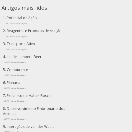
Artigos mais lidos
Potencial de Ação
147574 visualizações
Reagentes e Produtos de reação
121210 visualizações
Transporte Ativo
118492 visualizações
Lei de Lambert–Beer
96978 visualizações
Comburente
93799 visualizações
Planária
89818 visualizações
Processo de Haber-Bosch
89021 visualizações
Desenvolvimento Embrionário dos
Animais
87805 visualizações
Interações de van der Waals
77837 visualizações