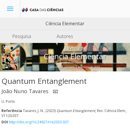
Toggle
navigation
Ciência Elementar
Pesquisa
Autores
Revista de
Ciência Elementar
Volume 11, número 3, Setembro de 2023
Quantum Entanglement
João Nuno Tavares
📧
U. Porto
Referência
Tavares, J. N., (2023)
Quantum Entanglement
, Rev. Ciência Elem.,
V11(3):037
DOI
http://doi.org/10.24927/rce2023.037