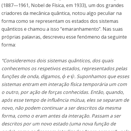
(1887—1961, Nobel de Física, em 1933), um dos grandes
criadores da mecânica quântica, notou algo peculiar na
forma como se representam os estados dos sistemas
quânticos e chamou a isso “emaranhamento”. Nas suas
próprias palavras, descreveu esse fenómeno da seguinte
forma:
“Consideremos dois sistemas quânticos, dos quais
conhecemos os respetivos estados, representados pelas
funções de onda, digamos,
e
. Suponhamos que esses
ϕ
ψ
ϕ
ψ
sistemas entram em interação física temporária um com
o outro, por ação de forças conhecidas. Então, quando,
após esse tempo de influência mútua, eles se separam de
novo, não podem continuar a ser descritos da mesma
forma, como o eram antes da interação. Passam a ser
descritos por um novo estado (uma nova função de