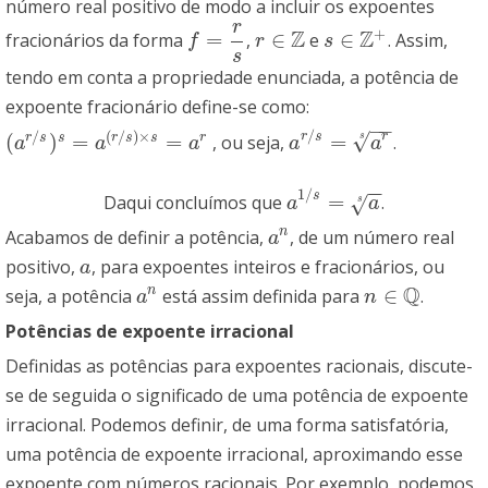
número real positivo de modo a incluir os expoentes
r
+
Z
Z
=
∈
∈
fracionários da forma
,
e
. Assim,
f
=
r
s
r
∈
Z
s
∈
Z
+
f
r
s
s
tendo em conta a propriedade enunciada, a potência de
expoente fracionário define-se como:
−
−
/
/
(
/
)
×
√
r
s
r
(
)
=
=
=
r
s
s
r
s
s
r
, ou seja,
.
s
(
a
r
/
s
)
s
=
a
(
r
/
s
)
×
s
=
a
r
a
r
/
s
=
a
r
s
a
a
a
a
a
−
−
1
/
s
=
Daqui concluímos que
.
a
1
/
s
=
a
s
√
a
a
s
n
Acabamos de definir a potência,
, de um número real
a
n
a
positivo,
, para expoentes inteiros e fracionários, ou
a
a
Q
∈
n
seja, a potência
está assim definida para
.
a
n
n
∈
Q
a
n
Potências de expoente irracional
Definidas as potências para expoentes racionais, discute-
se de seguida o significado de uma potência de expoente
irracional. Podemos definir, de uma forma satisfatória,
uma potência de expoente irracional, aproximando esse
expoente com números racionais. Por exemplo, podemos