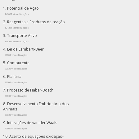
Potencial de Ação
147601 visualizações
Reagentes e Produtos de reação
121251 visualizações
Transporte Ativo
118517 visualizações
Lei de Lambert–Beer
97001 visualizações
Comburente
93836 visualizações
Planária
89908 visualizações
Processo de Haber-Bosch
89032 visualizações
Desenvolvimento Embrionário dos
Animais
87832 visualizações
Interações de van der Waals
77860 visualizações
Acerto de equações oxidação-