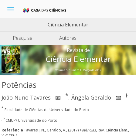
Toggle
navigation
Ciência Elementar
Pesquisa
Autores
Revista de
Ciência Elementar
Volume 5, número 1, Março de 2017
Potências
*
ɫ
João Nuno Tavares
,
Ângela Geraldo
📧
📧
*
Faculdade de Ciências da Universidade do Porto
, ɫ
CMUP/ Universidade do Porto
Referência
Tavares, J.N., Geraldo, A., (2017)
Potências
, Rev. Ciência Elem.,
V5(1):067