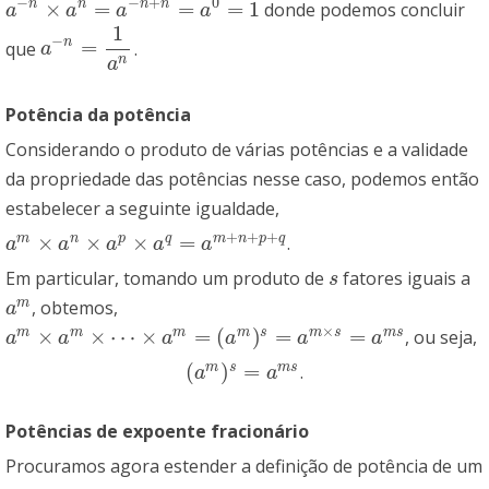
−
−
+
0
×
=
=
=
1
n
n
n
n
donde podemos concluir
a
−
n
×
a
n
=
a
−
n
+
n
=
a
0
=
1
a
a
a
a
1
−
n
=
que
.
a
−
n
=
1
a
n
a
n
a
Potência da potência
Considerando o produto de várias potências e a validade
da propriedade das potências nesse caso, podemos então
estabelecer a seguinte igualdade,
+
+
+
×
×
×
=
m
n
p
q
m
n
p
q
.
a
m
×
a
n
×
a
p
×
a
q
=
a
m
+
n
+
p
+
q
a
a
a
a
a
Em particular, tomando um produto de
fatores iguais a
s
s
m
, obtemos,
a
m
a
×
×
×
⋯
×
=
(
)
=
=
m
m
m
m
s
m
s
m
s
, ou seja,
a
m
×
a
m
×
⋯
×
a
m
=
(
a
m
)
s
=
a
m
×
s
=
a
m
s
a
a
a
a
a
a
(
)
=
m
s
m
s
.
(
a
m
)
s
=
a
m
s
a
a
Potências de expoente fracionário
Procuramos agora estender a definição de potência de um