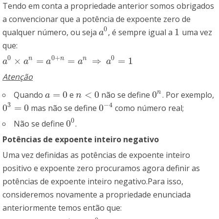
Tendo em conta a propriedade anterior somos obrigados
a convencionar que a potência de expoente zero de
0
1
qualquer número, ou seja
, é sempre igual a
uma vez
a
0
1
a
que:
0
0
+
0
×
=
=
⇒
=
1
n
n
n
a
0
×
a
n
=
a
0
+
n
=
a
n
⇒
a
0
=
1
a
a
a
a
a
Atenção
=
0
<
0
0
n
Quando
e
não se define
. Por exemplo,
a
=
0
n
<
0
0
n
a
n
3
−
4
0
=
0
0
mas não se define
como número real;
0
3
=
0
0
−
4
0
0
Não se define
.
0
0
Potências de expoente inteiro negativo
Uma vez definidas as potências de expoente inteiro
positivo e expoente zero procuramos agora definir as
potências de expoente inteiro negativo.Para isso,
consideremos novamente a propriedade enunciada
anteriormente temos então que: