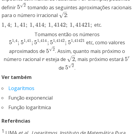
√
2
5
definir
tomando as seguintes aproximações racionais
5
2
–
√
2
para o número irracional
:
2
1
,
4
;
1
,
41
;
1
,
414
;
1
,
4142
;
1
,
41421
;
etc.
1
,
4
;
1
,
41
;
1
,
414
;
1
,
4142
;
1
,
41421
;
Tomamos então os números
1
,
4
1
,
41
1
,
414
1
,
4142
1
,
41421
5
;
5
;
5
;
5
;
5
etc, como valores
5
1
,
4
;
5
1
,
41
;
5
1
,
414
;
5
1
,
4142
;
5
1
,
41421
√
2
5
aproximados de
. Assim, quanto mais próximo o
5
2
–
√
2
5
r
número racional
esteja de
, mais próximo estará
r
2
5
r
r
√
2
5
de
.
5
2
Ver também
Logarítmos
Função exponencial
Função logarítmica
Referências
1
LIMA
et al.
,
Logaritmos
,
Instituto de Matemática Pura
,