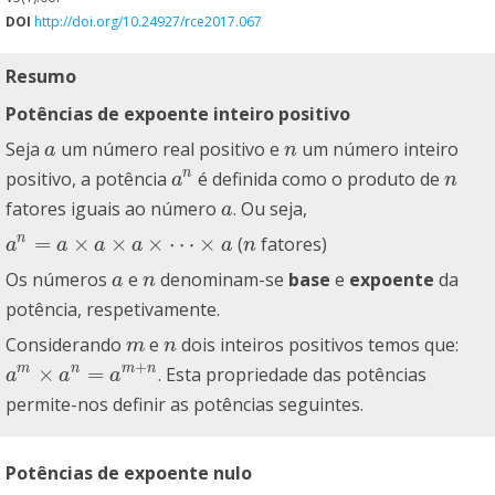
DOI
http://doi.org/10.24927/rce2017.067
Resumo
Potências de expoente inteiro positivo
Seja
um número real positivo e
um número inteiro
a
n
a
n
n
positivo, a potência
é definida como o produto de
a
n
n
a
n
fatores iguais ao número
. Ou seja,
a
a
=
×
×
×
⋯
×
n
(
fatores)
a
n
=
a
×
a
×
a
×
⋯
×
a
n
a
a
a
a
a
n
Os números
e
denominam-se
base
e
expoente
da
a
n
a
n
potência, respetivamente.
Considerando
e
dois inteiros positivos temos que:
m
n
m
n
+
×
=
m
n
m
n
. Esta propriedade das potências
a
m
×
a
n
=
a
m
+
n
a
a
a
permite-nos definir as potências seguintes.
Potências de expoente nulo