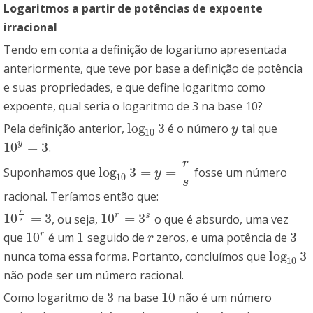
Logaritmos a partir de potências de expoente
irracional
Tendo em conta a definição de logaritmo apresentada
anteriormente, que teve por base a definição de potência
e suas propriedades, e que define logaritmo como
expoente, qual seria o logaritmo de 3 na base 10?
log
3
Pela definição anterior,
é o número
tal que
log
10
3
y
y
10
10
=
3
y
.
10
y
=
3
r
log
3
=
=
Suponhamos que
fosse um número
log
10
3
=
y
=
r
s
y
10
s
racional. Teríamos então que:
r
10
=
3
10
=
3
r
s
, ou seja,
o que é absurdo, uma vez
10
r
s
=
3
10
r
=
3
s
s
10
1
3
r
que
é um
seguido de
zeros, e uma potência de
10
r
1
r
3
r
log
3
nunca toma essa forma. Portanto, concluímos que
log
10
3
10
não pode ser um número racional.
3
10
Como logaritmo de
na base
não é um número
3
10