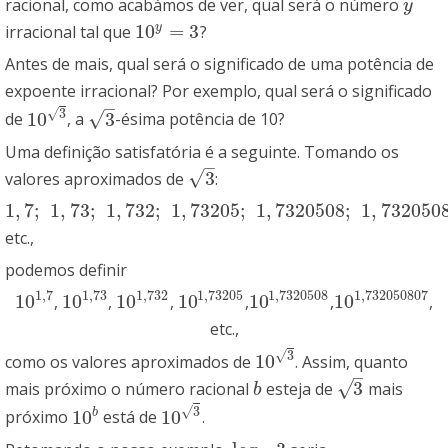
racional, como acabámos de ver, qual será o número
y
y
10
=
3
y
irracional tal que
?
10
y
=
3
Antes de mais, qual será o significado de uma potência de
expoente irracional? Por exemplo, qual será o significado
–
√
3
√
10
3
de
, a
-ésima potência de 10?
10
3
3
Uma definição satisfatória é a seguinte. Tomando os
–
√
3
valores aproximados de
:
3
1
,
7
;
1
,
73
;
1
,
732
;
1
,
73205
;
1
,
7320508
;
1
,
732050
1
,
7
;
1
,
73
;
1
,
732
;
1
,
73205
;
1
,
7320508
;
1
,
732050807
etc.,
podemos definir
1
,
7
1
,
73
1
,
732
1
,
73205
1
,
7320508
1
,
732050807
10
10
10
10
10
10
,
,
,
,
,
,
10
1
,
7
10
1
,
73
10
1
,
732
10
1
,
73205
10
1
,
7320508
10
1
,
732050807
etc.,
√
3
10
como os valores aproximados de
. Assim, quanto
10
3
–
√
3
mais próximo o número racional
esteja de
mais
b
3
b
√
3
10
10
b
próximo
está de
.
10
b
10
3