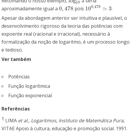
log
3
Retomando o nosso exemplo,
seria
log
10
3
10
0
,
478
0
,
478
10
≃
3
aproximadamente igual a
pois
.
0
,
478
10
0
,
478
≃
3
Apesar da abordagem anterior ser intuitiva e plausível, o
desenvolvimento rigoroso da teoria das potências com
expoente real (racional e irracional), necessário à
formalização da noção de logaritmo, é um processo longo
e tedioso.
Ver também
Potências
Função logarítmica
Função exponencial
Referências
1
LIMA
et al.
,
Logaritmos
,
Instituto de Matemática Pura
,
VITAE Apoio à cultura, educação e promoção social. 1991.