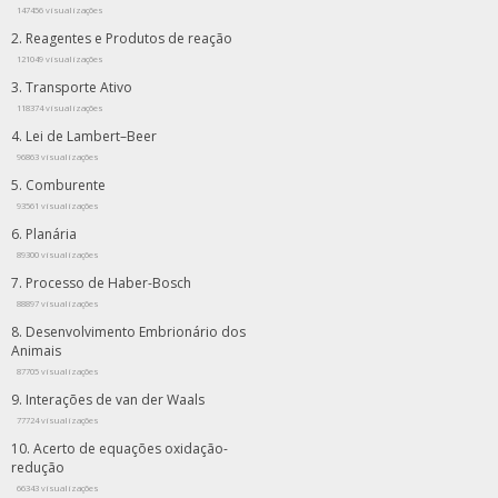
147456 visualizações
Reagentes e Produtos de reação
121049 visualizações
Transporte Ativo
118374 visualizações
Lei de Lambert–Beer
96863 visualizações
Comburente
93561 visualizações
Planária
89300 visualizações
Processo de Haber-Bosch
88897 visualizações
Desenvolvimento Embrionário dos
Animais
87705 visualizações
Interações de van der Waals
77724 visualizações
Acerto de equações oxidação-
redução
66343 visualizações